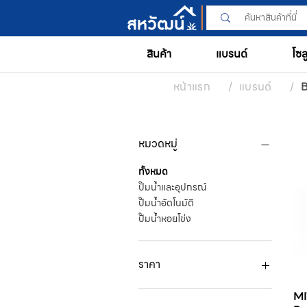
สินค้า
แบรนด์
โซล
หน้าแรก
/
แบรนด์
/
B
หมวดหมู่
ทั้งหมด
ปั๊มน้ำและอุปกรณ์
ปั๊มน้ำอัตโนมัติ
ปั๊มน้ำหอยโข่ง
ราคา
MI
฿4,600
฿19,500