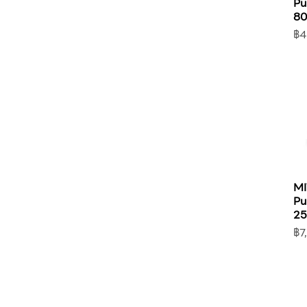
Pu
80
รา
฿4
MI
Pum
25
รา
฿7