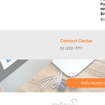
Pu
แรง
รุ
รา
฿8
Contact Center
02-222-7711
ขอใบเสนอรา
วันทำการ:
วั