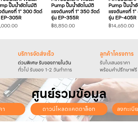
mp ปั๊มน้ำอัตโนมัติ
Pump ปั๊มน้ำอัตโนมัติ
Pump ปั๊มน้ำอั
ดันคงที่ 1" 300 วัตต์
แรงดันคงที่ 1" 350 วัตต์
แรงดันคงที่ 1"
่น EP-305R
รุ่น EP-355R
รุ่น EP-405R
คา
ราคา
ราคา
,000.00
฿8,850.00
฿14,650.00
บริการจัดส่งเร็ว
ลูกค้าโครงการ
ด่วนพิเศษ รับของภายในวัน
รับใบเสนอราคา
ทั่วไป รับของ 1-2 วันทำการ
พร้อมคำปรึกษาฟรี
ศูนย์รวมข้อมูล
คา
ดาวน์โหลดแคตตาล็อก
ลงทะเบี
นจันทร์ - วันเสาร์