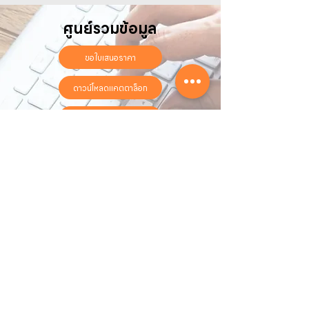
ศูนย์รวมข้อมูล
ขอใบเสนอราคา
ดาวน์โหลดแคตตาล็อก
ลงทะเบียนรับประกันออนไลน์
วันทำการ:
วันจันทร์ - วันเสาร์
เวลา:
8:30 น. - 17:30 น.
ติดต่อเรา
16 ซอย สุขุมวิท 97 ถนนสุขุมวิท
แขวงบางจาก เขตพระโขนง
กรุงเทพฯ 10260
02-222-7711
sales@sahawat.com