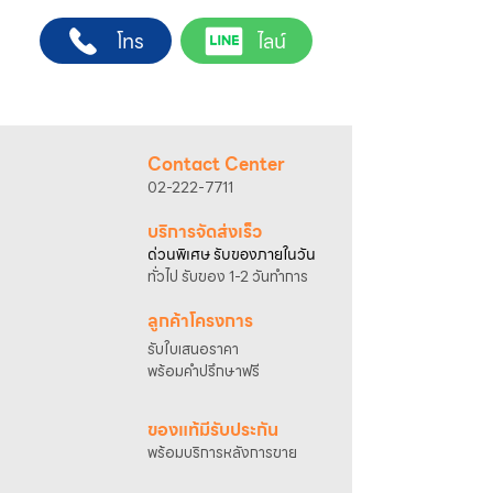
ต้องการ
ช่างผู้ชำนาญการ สำหรับการสั่งซื้อผ่านช่อง
2. ติดต่อเจ้าหน้าที่ฝ่ายขายทาง Line ID :
โทร
ไลน์
ทางของบริษัทฯ
@sahawat
(มี @ ด้านหน้า)
(เว็บไซต์ www.sahawat.com และ Line
3. แจ้งข้อความ
“ขอใบเสนอราคา / สั่งซื้อสินค้า”
Official Account :
@sahawat
)
พร้อมแนบภาพหรือ ลิงก์สินค้า
พื้นที่ให้บริการ
เจ้าหน้าที่ฝ่ายขายจะดำเนินการจัดทำใบเสนอ
กรุงเทพฯ และปริมณฑล
ราคา แนะนำรายละเอียดสินค้า เงื่อนไขการชำระ
อัตราค่าบริการติดตั้ง
Contact Center
เงิน และประสานงานการจัดส่งให้เรียบร้อยค่ะ
• ค่าบริการ 2,000 บาท สำหรับระยะทางไม่เกิน
02-222-7711
25 กิโลเมตร*
• ค่าบริการ 2,500 บาท สำหรับระยะทางไม่เกิน
บริการจัดส่งเร็ว
40 กิโลเมตร*
ด่วนพิเศษ รับของภายในวัน
• ค่าบริการ 3,000 บาท สำหรับระยะทางไม่เกิน
ทั่วไป รับของ 1-2 วันทำการ
50 กิโลเมตร*
การตรวจสอบพื้นที่และการนัดหมายติดตั้ง
ลูกค้าโครงการ
กรุณาติดต่อเจ้าหน้าที่เพื่อสอบถามพื้นที่ให้
รับใบเสนอราคา
บริการและนัดหมายวันติดตั้ง
พร้อมคำปรึกษาฟรี
โทรศัพท์ : 02-222-7711
มือถือ : 081-633-2200
ของแท้มีรับประกัน
*การคำนวณระยะทางอ้างอิงจากที่ตั้งบริษัท
พร้อมบริการหลังการขาย