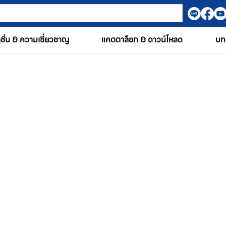
ูชั่น & ความเชี่ยวชาญ
แคตตาล็อก & ดาวน์โหลด
บท