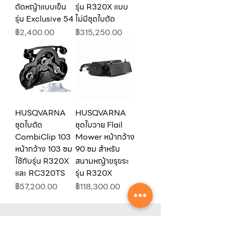
ตัดหญ้าแบบเข็น
รุ่น R320X แบบ
รุ่น Exclusive 54
ไม่มีชุดใบตัด
ราคา
ราคา
฿2,400.00
฿315,250.00
HUSQVARNA
HUSQVARNA
ชุดใบตัด
ชุดใบวาย Flail
CombiClip 103
Mower หน้ากว้าง
หน้ากว้าง 103 ซม
90 ซม สำหรับ
ใช้กับรุ่น R320X
สนามหญ้าขรุขระ
และ RC320TS
รุ่น R320X
ราคา
ราคา
฿57,200.00
฿118,300.00
Contact Center