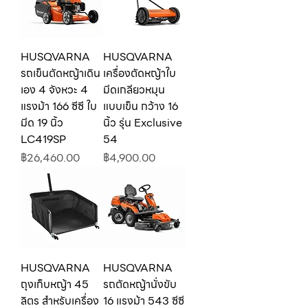
HUSQVARNA
HUSQVARNA
รถเข็นตัดหญ้าเดิน
เครื่องตัดหญ้าใบ
เอง 4 จังหวะ 4
มีดเกลียวหมุน
แรงม้า 166 ซีซี ใบ
แบบเข็น กว้าง 16
มีด 19 นิ้ว
นิ้ว รุ่น Exclusive
LC419SP
54
ราคา
ราคา
฿26,460.00
฿4,900.00
HUSQVARNA
HUSQVARNA
ถุงเก็บหญ้า 45
รถตัดหญ้านั่งขับ
ลิตร สำหรับเครื่อง
16 แรงม้า 543 ซีซี