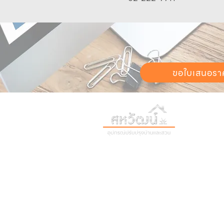
ขอใบเสนอรา
วันทำการ:
วั
เวลา:
8:30 น
ติดต่อเรา
เก
16 ซอย สุขุมวิท 97 ถนนสุขุมวิท
เก
แขวงบางจาก เขตพระโขนง
สิ
กรุงเทพฯ 10260
02-222-7711
ติ