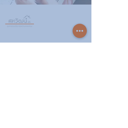
วันทำการ:
วันจันทร์ - วันเสาร์
เวลา:
8:30 น. - 17:30 น.
ติดต่อเรา
16 ซอย สุขุมวิท 97 ถนนสุขุมวิท
แขวงบางจาก เขตพระโขนง
กรุงเทพฯ 10260
02-222-7711
sales@sahawat.com
เกี่ยวกับเรา
เกี่ยวกับเรา
สินค้าทั้งหมด
ติดต่อเรา
บทความ
สินค้าของเรา
ปั๊มน้ำและอุปกรณ์
เครื่องตัดหญ้าและเครื่องยนต์การเกษตร
อุปกรณ์ไฟฟ้า