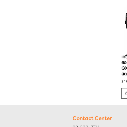
เค
ฮอ
GX
สต
รา
รา
ราค
ต
Contact Center