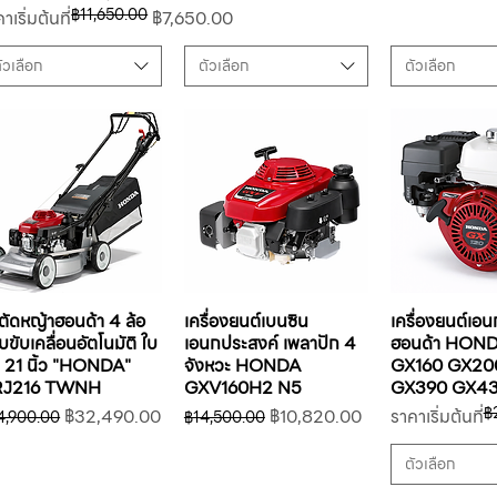
฿11,650.00
คาปกติ
คาขายลด
าเริ่มต้นที่
฿7,650.00
ัวเลือก
ตัวเลือก
ตัวเลือก
ตัดหญ้าฮอนด้า 4 ล้อ
เครื่องยนต์เบนซิน
เครื่องยนต์เอ
ขับเคลื่อนอัตโนมัติ ใบ
เอนกประสงค์ เพลาปัก 4
ฮอนด้า HON
ด 21 นิ้ว "HONDA"
จังหวะ HONDA
GX160 GX20
RJ216 TWNH
GXV160H2 N5
GX390 GX4
฿
คาปกติ
ราคาขายลด
ราคาปกติ
ราคาขายลด
ราคาปกติ
ราคาขายลด
฿32,490.00
฿10,820.00
ราคาเริ่มต้นที่
4,900.00
฿14,500.00
ตัวเลือก