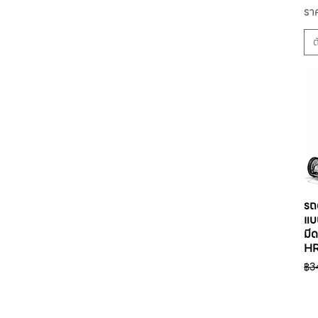
SHINTECH
รา
รา
ราค
KOBEKO
ต
รถ
แบบ
มี
H
รา
฿3