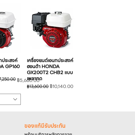
นกประสงค์
เครื่องยนต์เอนกประสงค์
DA GP160
ฮอนด้า HONDA
GX200T2 CHB2 แบบ
เพลาทด
7,250.00
฿5,660.00
ราคาปกติ
ราคาขายลด
฿10,140.00
฿13,600.00
ของแท้มีรับประกัน
พร้อมบริการหลังการขาย