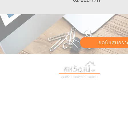
02-222-7711
ขอใบเสนอรา
วันทำการ:
วั
เวลา:
8:30 น
ติดต่อเรา
เก
16 ซอย สุขุมวิท 97 ถนนสุขุมวิท
เก
แขวงบางจาก เขตพระโขนง
สิ
กรุงเทพฯ 10260
02-222-7711
ติ