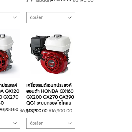
ราคาเริ่มต้นที่
฿8,190.00
ตัวเลือก
นกประสงค์
เครื่องยนต์เอนกประสงค์
DA GX120
ฮอนด้า HONDA GX160
0 GX270
GX200 GX270 GX390
30
QC1 ระบบกรองไซโคลน
20,900.00
ราคาปกติ
ราคาขายลด
฿6,900.00
฿16,900.00
฿18,900.00
ตัวเลือก