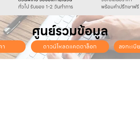
ทั่วไป รับของ 1-2 วันทำการ
พร้อมคำปรึกษาฟรี
ศูนย์รวมข้อมูล
คา
ดาวน์โหลดแคตตาล็อก
ลงทะเบี
นจันทร์ - วันเสาร์
. - 17:30 น.
ี่ยวกับเรา
สินค้าของเรา
บริการลูกค้า
ี่ยวกับเรา
ปั๊มน้ำและอุปกรณ์
ขอใบเสนอราคา
นค้าทั้งหมด
เครื่องตัดหญ้าและเครื่องยนต์
แคตตาล็อก &
ดาวน์โหลด
การเกษตร
ดต่อเรา
ช่องทางการจัดจำหน่าย