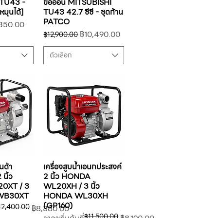
TU43 -
ข้ออ่อน MITSUBISHI
หมุนได้]
TU43 42.7 ซีซี - ชุดก้าน
PATCO
าขายลด
350.00
ราคาปกติ
ราคาขายลด
฿10,490.00
฿12,900.00
ตัวเลือก
นด้า
เครื่องสูบน้ำเอนกประสงค์
นิ้ว
2 นิ้ว HONDA
0XT / 3
WL20XH / 3 นิ้ว
 WB30XT
HONDA WL30XH
(GP160)
12,400.00
฿8,380.00
฿11,500.00
ราคาปกติ
ราคาขายลด