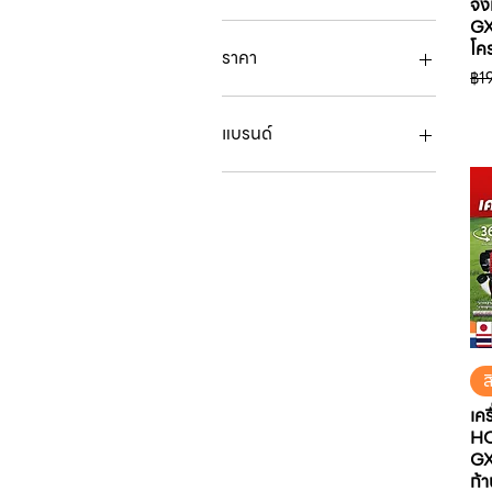
จั
GX
โค
ราคา
รา
฿1
฿95
฿51,100
แบรนด์
HONDA
MARUYAMA
MITSUBISHI BRUSH
CUTTER
ZENOAH
NODA
REIWA
KANTO
ส
DAEWOO
MITSURI
เค
SANYO METAL
H
I-WOOD
GX
ก้
ARANIC