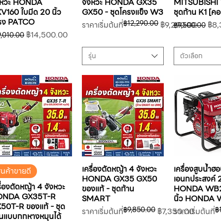
งหวะ HONDA
จังหวะ HONDA GX35
MITSUBISHI 
V160 ใบมีด 20 นิ้ว
GX50 - ชุดโครงแข็ง W3
ชุดก้าน K1 [คอ
รง PATCO
฿12,290.00
ราคาปกติ
ราคาขายลด
ราคาปกติ
ราค
ราคาเริ่มต้นที่
฿9,290.00
฿8,
฿9,500.00
คาปกติ
ราคาขายลด
฿14,500.00
9,010.00
รุ่น
ตัวเลือก
เครื่องตัดหญ้า 4 จังหวะ
เครื่องสูบน้ำฮอ
ินค้าขายดี
HONDA GX35 GX50
เอนกประสงค์ 2 
รื่องตัดหญ้า 4 จังหวะ
ของแท้ - ชุดก้าน
HONDA WB2
ONDA GX35T-R
SMART
นิ้ว HONDA
50T-R ของแท้ - ชุด
฿9,850.00
฿
ราคาปกติ
ราคาขายลด
ราคาปกติ
ราคาขายลด
ราคาเริ่มต้นที่
฿7,350.00
ราคาเริ่มต้นที่
านแบบกกหางหมุนได้