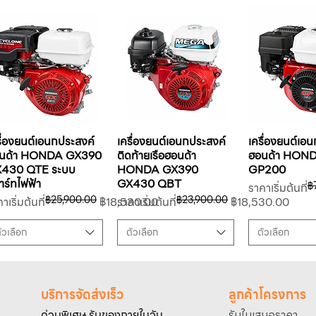
รื่องยนต์เอนกประสงค์
เครื่องยนต์เอนกประสงค์
เครื่องยนต์เอ
นด้า HONDA GX390
ติดท้ายเรือฮอนด้า
ฮอนด้า HON
430 QTE ระบบ
HONDA GX390
GP200
าร์ทไฟฟ้า
GX430 QBT
฿
ราคาปกติ
ราคาขายลด
ราคาเริ่มต้นที่
฿25,900.00
฿23,900.00
คาปกติ
คาขายลด
ราคาปกติ
ราคาขายลด
าเริ่มต้นที่
฿18,530.00
ราคาเริ่มต้นที่
฿18,530.00
ัวเลือก
ตัวเลือก
ตัวเลือก
บริการจัดส่งเร็ว
ลูกค้าโครงการ
ด่วนพิเศษ รับของภายในวัน
รับใบเสนอราคา