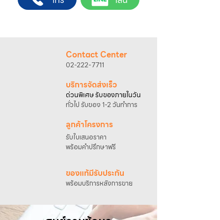
4. เมื่อสตาร์ทติดแล้วให้เปิดโช๊คอากาศ
@sahawat
(มี @ ด้านหน้า)
3. แจ้งข้อความ
“ขอใบเสนอราคา / สั่งซื้อสินค้า”
พร้อมแนบภาพหรือ ลิงก์สินค้า
เจ้าหน้าที่ฝ่ายขายจะดำเนินการจัดทำใบเสนอ
ราคา แนะนำรายละเอียดสินค้า เงื่อนไขการชำระ
Contact Center
เงิน และประสานงานการจัดส่งให้เรียบร้อยค่ะ
02-222-7711
บริการจัดส่งเร็ว
ด่วนพิเศษ รับของภายในวัน
ทั่วไป รับของ 1-2 วันทำการ
ลูกค้าโครงการ
รับใบเสนอราคา
พร้อมคำปรึกษาฟรี
ของแท้มีรับประกัน
พร้อมบริการหลังการขาย