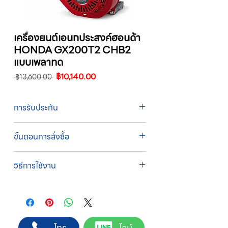
เครื่องยนต์เอนกประสงค์ฮอนด้า
HONDA GX200T2 CHB2
แบบเพลาทด
ราคา
ราคา
฿10,140.00
 ฿13,600.00 
ปกติ
ขาย
ลด
การรับประกัน
รับประกัน 1 ปี
ขั้นตอนการสั่งซื้อ
ทางบริษัทให้บริการรับคำสั่งซื้อผ่านเจ้าหน้าที่
วิธีการใช้งาน
ฝ่ายขายโดยตรง เพื่อความถูกต้องของข้อมูล
สินค้า ราคา และเงื่อนไขการจัดส่ง
1. เติมน้ำมันเครื่องก่อนการใช้งานทุกครั้ง
ขั้นตอนการสั่งซื้อ
2. เปลี่ยนน้ำมันเครื่องเมื่อใช้ 10 ชั่วโมงแรก และ
1. แคปหน้าจอสินค้า หรือคัดลอกลิงก์สินค้าที่
เปลี่ยนทุกๆ 50 ชั่วโมง
ต้องการ
3. ปิดโช๊คอากาศ เมื่อเครื่องเย็นก่อนการสตาร์ท
2. ติดต่อเจ้าหน้าที่ฝ่ายขายทาง Line ID :
โทร
ไลน์