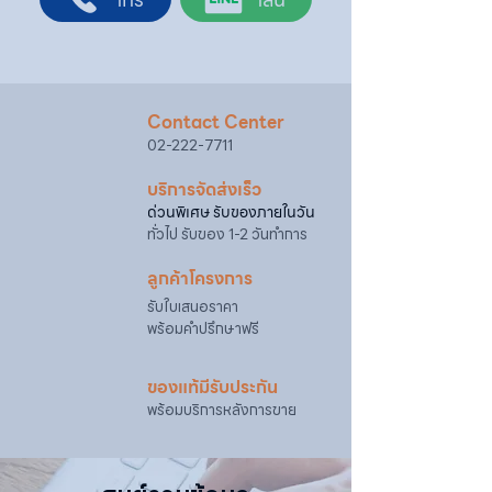
4. เมื่อสตาร์ทติดแล้วให้เปิดโช๊คอากาศ
@sahawat
(มี @ ด้านหน้า)
3. แจ้งข้อความ
“ขอใบเสนอราคา / สั่งซื้อสินค้า”
พร้อมแนบภาพหรือ ลิงก์สินค้า
เจ้าหน้าที่ฝ่ายขายจะดำเนินการจัดทำใบเสนอ
ราคา แนะนำรายละเอียดสินค้า เงื่อนไขการชำระ
Contact Center
เงิน และประสานงานการจัดส่งให้เรียบร้อยค่ะ
02-222-7711
บริการจัดส่งเร็ว
ด่วนพิเศษ รับของภายในวัน
ทั่วไป รับของ 1-2 วันทำการ
ลูกค้าโครงการ
รับใบเสนอราคา
พร้อมคำปรึกษาฟรี
ของแท้มีรับประกัน
พร้อมบริการหลังการขาย