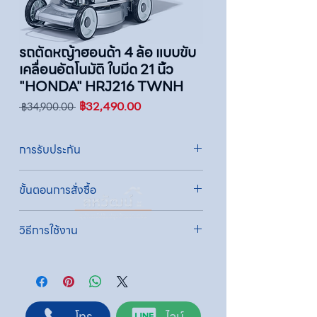
รถตัดหญ้าฮอนด้า 4 ล้อ แบบขับ
เคลื่อนอัตโนมัติ ใบมีด 21 นิ้ว
"HONDA" HRJ216 TWNH
ราคา
ราคา
฿32,490.00
 ฿34,900.00 
ปกติ
ขาย
ลด
การรับประกัน
รับประกัน 1 ปี
ขั้นตอนการสั่งซื้อ
ทางบริษัทให้บริการรับคำสั่งซื้อผ่านเจ้าหน้าที่
วิธีการใช้งาน
ฝ่ายขายโดยตรง เพื่อความถูกต้องของข้อมูล
สินค้า ราคา และเงื่อนไขการจัดส่ง
1. เติมน้ำมันเครื่องก่อนการใช้งานทุกครั้ง
ขั้นตอนการสั่งซื้อ
2. เปลี่ยนน้ำมันเครื่องเมื่อใช้ 10 ชั่วโมงแรก และ
1. แคปหน้าจอสินค้า หรือคัดลอกลิงก์สินค้าที่
เปลี่ยนทุกๆ 50 ชั่วโมง
ต้องการ
3. ปิดโช๊คอากาศ เมื่อเครื่องเย็นก่อนการสตาร์ท
2. ติดต่อเจ้าหน้าที่ฝ่ายขายทาง Line ID :
โทร
ไลน์