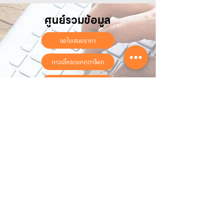
ศูนย์รวมข้อมูล
ขอใบเสนอราคา
ดาวน์โหลดแคตตาล็อก
ลงทะเบียนรับประกันออนไลน์
วันทำการ:
วันจันทร์ - วันเสาร์
เวลา:
8:30 น. - 17:30 น.
ติดต่อเรา
16 ซอย สุขุมวิท 97 ถนนสุขุมวิท
แขวงบางจาก เขตพระโขนง
กรุงเทพฯ 10260
02-222-7711
sales@sahawat.com