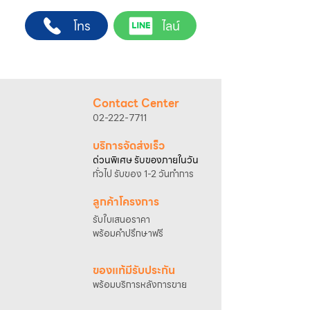
ต้องการ
ช่างผู้ชำนาญการ สำหรับการสั่งซื้อผ่านช่อง
2. ติดต่อเจ้าหน้าที่ฝ่ายขายทาง Line ID :
โทร
ไลน์
ทางของบริษัทฯ
@sahawat
(มี @ ด้านหน้า)
(เว็บไซต์ www.sahawat.com และ Line
3. แจ้งข้อความ
“ขอใบเสนอราคา / สั่งซื้อสินค้า”
Official Account :
@sahawat
)
พร้อมแนบภาพหรือ ลิงก์สินค้า
พื้นที่ให้บริการ
เจ้าหน้าที่ฝ่ายขายจะดำเนินการจัดทำใบเสนอ
กรุงเทพฯ และปริมณฑล
ราคา แนะนำรายละเอียดสินค้า เงื่อนไขการชำระ
อัตราค่าบริการติดตั้ง
Contact Center
เงิน และประสานงานการจัดส่งให้เรียบร้อยค่ะ
• ค่าบริการ 2,000 บาท สำหรับระยะทางไม่เกิน
02-222-7711
25 กิโลเมตร*
• ค่าบริการ 2,500 บาท สำหรับระยะทางไม่เกิน
บริการจัดส่งเร็ว
40 กิโลเมตร*
ด่วนพิเศษ รับของภายในวัน
• ค่าบริการ 3,000 บาท สำหรับระยะทางไม่เกิน
ทั่วไป รับของ 1-2 วันทำการ
50 กิโลเมตร*
การตรวจสอบพื้นที่และการนัดหมายติดตั้ง
ลูกค้าโครงการ
กรุณาติดต่อเจ้าหน้าที่เพื่อสอบถามพื้นที่ให้
รับใบเสนอราคา
บริการและนัดหมายวันติดตั้ง
พร้อมคำปรึกษาฟรี
โทรศัพท์ : 02-222-7711
มือถือ : 081-633-2200
ของแท้มีรับประกัน
*การคำนวณระยะทางอ้างอิงจากที่ตั้งบริษัท
พร้อมบริการหลังการขาย