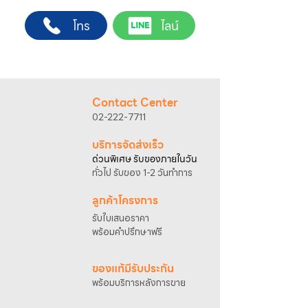
ต้องการ
ช่างผู้ชำนาญการ สำหรับการสั่งซื้อผ่านช่อง
2. ติดต่อเจ้าหน้าที่ฝ่ายขายทาง Line ID :
โทร
ไลน์
ทางของบริษัทฯ
@sahawat
(มี @ ด้านหน้า)
(เว็บไซต์ www.sahawat.com และ Line
3. แจ้งข้อความ
“ขอใบเสนอราคา / สั่งซื้อสินค้า”
Official Account :
@sahawat
)
พร้อมแนบภาพหรือ ลิงก์สินค้า
พื้นที่ให้บริการ
เจ้าหน้าที่ฝ่ายขายจะดำเนินการจัดทำใบเสนอ
กรุงเทพฯ และปริมณฑล
ราคา แนะนำรายละเอียดสินค้า เงื่อนไขการชำระ
อัตราค่าบริการติดตั้ง
Contact Center
เงิน และประสานงานการจัดส่งให้เรียบร้อยค่ะ
• ค่าบริการ 2,000 บาท สำหรับระยะทางไม่เกิน
02-222-7711
25 กิโลเมตร*
• ค่าบริการ 2,500 บาท สำหรับระยะทางไม่เกิน
บริการจัดส่งเร็ว
40 กิโลเมตร*
ด่วนพิเศษ รับของภายในวัน
• ค่าบริการ 3,000 บาท สำหรับระยะทางไม่เกิน
ทั่วไป รับของ 1-2 วันทำการ
50 กิโลเมตร*
การตรวจสอบพื้นที่และการนัดหมายติดตั้ง
ลูกค้าโครงการ
กรุณาติดต่อเจ้าหน้าที่เพื่อสอบถามพื้นที่ให้
รับใบเสนอราคา
บริการและนัดหมายวันติดตั้ง
พร้อมคำปรึกษาฟรี
โทรศัพท์ : 02-222-7711
มือถือ : 081-633-2200
ของแท้มีรับประกัน
*การคำนวณระยะทางอ้างอิงจากที่ตั้งบริษัท
พร้อมบริการหลังการขาย