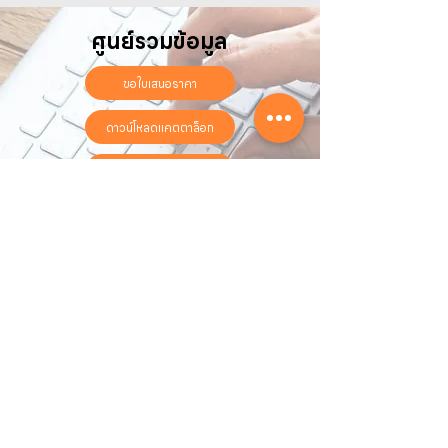
ศูนย์รวมข้อมูล
ขอใบเสนอราคา
ดาวน์โหลดแคตตาล็อก
ลงทะเบียนรับประกันออนไลน์
วันทำการ:
วันจันทร์ - วันเสาร์
เวลา:
8:30 น. - 17:30 น.
ติดต่อเรา
16 ซอย สุขุมวิท 97 ถนนสุขุมวิท
แขวงบางจาก เขตพระโขนง
กรุงเทพฯ 10260
02-222-7711
sales@sahawat.com