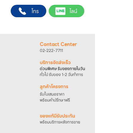
ต้องการ
ช่างผู้ชำนาญการ สำหรับการสั่งซื้อผ่านช่อง
2. ติดต่อเจ้าหน้าที่ฝ่ายขายทาง Line ID :
โทร
ไลน์
ทางของบริษัทฯ
@sahawat
(มี @ ด้านหน้า)
(เว็บไซต์ www.sahawat.com และ Line
3. แจ้งข้อความ
“ขอใบเสนอราคา / สั่งซื้อสินค้า”
Official Account :
@sahawat
)
พร้อมแนบภาพหรือ ลิงก์สินค้า
พื้นที่ให้บริการ
เจ้าหน้าที่ฝ่ายขายจะดำเนินการจัดทำใบเสนอ
กรุงเทพฯ และปริมณฑล
ราคา แนะนำรายละเอียดสินค้า เงื่อนไขการชำระ
อัตราค่าบริการติดตั้ง
Contact Center
เงิน และประสานงานการจัดส่งให้เรียบร้อยค่ะ
• ค่าบริการ 2,000 บาท สำหรับระยะทางไม่เกิน
02-222-7711
25 กิโลเมตร*
• ค่าบริการ 2,500 บาท สำหรับระยะทางไม่เกิน
บริการจัดส่งเร็ว
40 กิโลเมตร*
ด่วนพิเศษ รับของภายในวัน
• ค่าบริการ 3,000 บาท สำหรับระยะทางไม่เกิน
ทั่วไป รับของ 1-2 วันทำการ
50 กิโลเมตร*
การตรวจสอบพื้นที่และการนัดหมายติดตั้ง
ลูกค้าโครงการ
กรุณาติดต่อเจ้าหน้าที่เพื่อสอบถามพื้นที่ให้
รับใบเสนอราคา
บริการและนัดหมายวันติดตั้ง
พร้อมคำปรึกษาฟรี
โทรศัพท์ : 02-222-7711
มือถือ : 081-633-2200
ของแท้มีรับประกัน
*การคำนวณระยะทางอ้างอิงจากที่ตั้งบริษัท
พร้อมบริการหลังการขาย