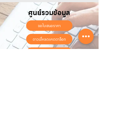
ศูนย์รวมข้อมูล
ขอใบเสนอราคา
ดาวน์โหลดแคตตาล็อก
ลงทะเบียนรับประกันออนไลน์
วันทำการ:
วันจันทร์ - วันเสาร์
เวลา:
8:30 น. - 17:30 น.
ติดต่อเรา
16 ซอย สุขุมวิท 97 ถนนสุขุมวิท
แขวงบางจาก เขตพระโขนง
กรุงเทพฯ 10260
02-222-7711
sales@sahawat.com