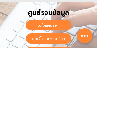
ศูนย์รวมข้อมูล
ขอใบเสนอราคา
ดาวน์โหลดแคตตาล็อก
ลงทะเบียนรับประกันออนไลน์
วันทำการ:
วันจันทร์ - วันเสาร์
เวลา:
8:30 น. - 17:30 น.
ติดต่อเรา
16 ซอย สุขุมวิท 97 ถนนสุขุมวิท
แขวงบางจาก เขตพระโขนง
กรุงเทพฯ 10260
02-222-7711
sales@sahawat.com