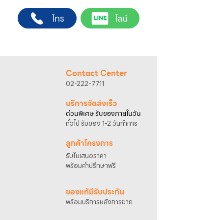
ต้องการ
ช่างผู้ชำนาญการ สำหรับการสั่งซื้อผ่านช่อง
2. ติดต่อเจ้าหน้าที่ฝ่ายขายทาง Line ID :
โทร
ไลน์
ทางของบริษัทฯ
@sahawat
(มี @ ด้านหน้า)
(เว็บไซต์ www.sahawat.com และ Line
3. แจ้งข้อความ
“ขอใบเสนอราคา / สั่งซื้อสินค้า”
Official Account :
@sahawat
)
พร้อมแนบภาพหรือ ลิงก์สินค้า
พื้นที่ให้บริการ
เจ้าหน้าที่ฝ่ายขายจะดำเนินการจัดทำใบเสนอ
กรุงเทพฯ และปริมณฑล
ราคา แนะนำรายละเอียดสินค้า เงื่อนไขการชำระ
อัตราค่าบริการติดตั้ง
Contact Center
เงิน และประสานงานการจัดส่งให้เรียบร้อยค่ะ
• ค่าบริการ 2,000 บาท สำหรับระยะทางไม่เกิน
02-222-7711
25 กิโลเมตร*
• ค่าบริการ 2,500 บาท สำหรับระยะทางไม่เกิน
บริการจัดส่งเร็ว
40 กิโลเมตร*
ด่วนพิเศษ รับของภายในวัน
• ค่าบริการ 3,000 บาท สำหรับระยะทางไม่เกิน
ทั่วไป รับของ 1-2 วันทำการ
50 กิโลเมตร*
การตรวจสอบพื้นที่และการนัดหมายติดตั้ง
ลูกค้าโครงการ
กรุณาติดต่อเจ้าหน้าที่เพื่อสอบถามพื้นที่ให้
รับใบเสนอราคา
บริการและนัดหมายวันติดตั้ง
พร้อมคำปรึกษาฟรี
โทรศัพท์ : 02-222-7711
มือถือ : 081-633-2200
ของแท้มีรับประกัน
*การคำนวณระยะทางอ้างอิงจากที่ตั้งบริษัท
พร้อมบริการหลังการขาย