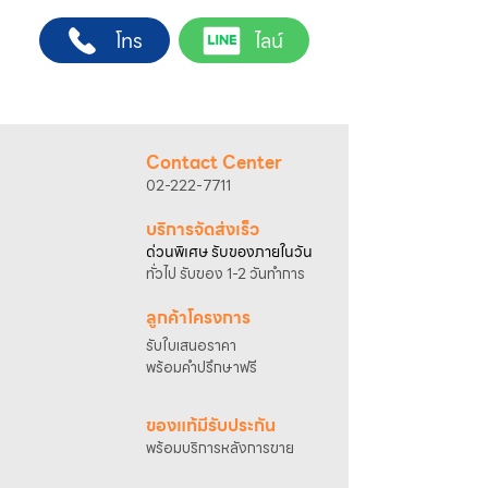
ต้องการ
ช่างผู้ชำนาญการ สำหรับการสั่งซื้อผ่านช่อง
2. ติดต่อเจ้าหน้าที่ฝ่ายขายทาง Line ID :
โทร
ไลน์
ทางของบริษัทฯ
@sahawat
(มี @ ด้านหน้า)
(เว็บไซต์ www.sahawat.com และ Line
3. แจ้งข้อความ
“ขอใบเสนอราคา / สั่งซื้อสินค้า”
Official Account :
@sahawat
)
พร้อมแนบภาพหรือ ลิงก์สินค้า
พื้นที่ให้บริการ
เจ้าหน้าที่ฝ่ายขายจะดำเนินการจัดทำใบเสนอ
กรุงเทพฯ และปริมณฑล
ราคา แนะนำรายละเอียดสินค้า เงื่อนไขการชำระ
อัตราค่าบริการติดตั้ง
Contact Center
เงิน และประสานงานการจัดส่งให้เรียบร้อยค่ะ
• ค่าบริการ 2,000 บาท สำหรับระยะทางไม่เกิน
02-222-7711
25 กิโลเมตร*
• ค่าบริการ 2,500 บาท สำหรับระยะทางไม่เกิน
บริการจัดส่งเร็ว
40 กิโลเมตร*
ด่วนพิเศษ รับของภายในวัน
• ค่าบริการ 3,000 บาท สำหรับระยะทางไม่เกิน
ทั่วไป รับของ 1-2 วันทำการ
50 กิโลเมตร*
การตรวจสอบพื้นที่และการนัดหมายติดตั้ง
ลูกค้าโครงการ
กรุณาติดต่อเจ้าหน้าที่เพื่อสอบถามพื้นที่ให้
รับใบเสนอราคา
บริการและนัดหมายวันติดตั้ง
พร้อมคำปรึกษาฟรี
โทรศัพท์ : 02-222-7711
มือถือ : 081-633-2200
ของแท้มีรับประกัน
*การคำนวณระยะทางอ้างอิงจากที่ตั้งบริษัท
พร้อมบริการหลังการขาย