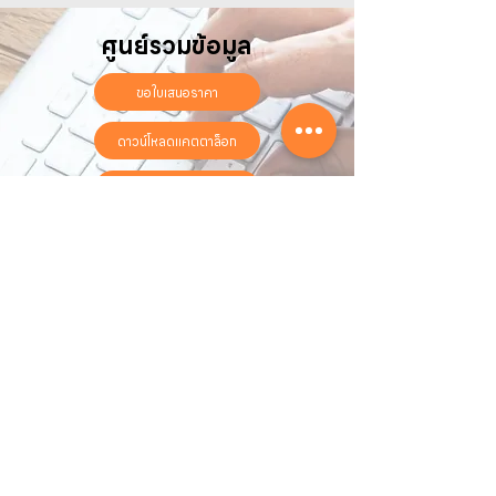
ศูนย์รวมข้อมูล
ขอใบเสนอราคา
ดาวน์โหลดแคตตาล็อก
ลงทะเบียนรับประกันออนไลน์
วันทำการ:
วันจันทร์ - วันเสาร์
เวลา:
8:30 น. - 17:30 น.
ติดต่อเรา
16 ซอย สุขุมวิท 97 ถนนสุขุมวิท
แขวงบางจาก เขตพระโขนง
กรุงเทพฯ 10260
02-222-7711
sales@sahawat.com