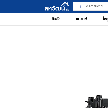
สินค้า
แบรนด์
โซล