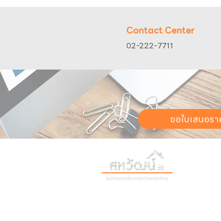
Contact Center
02-222-7711
ขอใบเสนอรา
วันทำการ:
วั
เวลา:
8:30 น
ติดต่อเรา
เก
16 ซอย สุขุมวิท 97 ถนนสุขุมวิท
เก