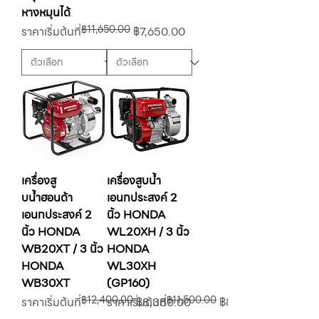
หางหมุนได้
฿11,650.00
ราคาปกติ
ราคาขายลด
ราคาเริ่มต้นที่
฿7,650.00
เครื่องสู
เครื่องสูบน้ำ
บน้ำฮอนด้า
เอนกประสงค์ 2
เอนกประสงค์ 2
นิ้ว HONDA
นิ้ว HONDA
WL20XH / 3 นิ้ว
WB20XT / 3 นิ้ว
HONDA
HONDA
WL30XH
WB30XT
(GP160)
฿12,400.00
฿11,500.00
ราคาปกติ
ราคาขายลด
ราคาปกติ
ราคาขายลด
ราคาเริ่มต้นที่
ราคาเริ่มต้นที่
฿8,380.00
฿8,190.00