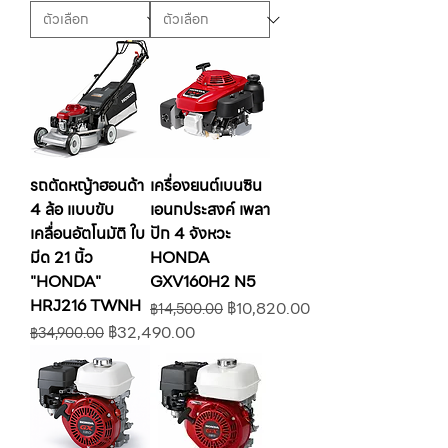
รถตัดหญ้าฮอนด้า
เครื่องยนต์เบนซิน
4 ล้อ แบบขับ
เอนกประสงค์ เพลา
เคลื่อนอัตโนมัติ ใบ
ปัก 4 จังหวะ
มีด 21 นิ้ว
HONDA
"HONDA"
GXV160H2 N5
HRJ216 TWNH
ราคาปกติ
ราคาขายลด
฿10,820.00
฿14,500.00
ราคาปกติ
ราคาขายลด
฿32,490.00
฿34,900.00