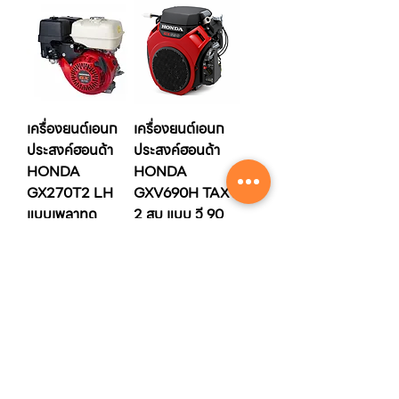
เครื่องยนต์เอนก
เครื่องยนต์เอนก
ประสงค์ฮอนด้า
ประสงค์ฮอนด้า
HONDA
HONDA
GX270T2 LH
GXV690H TAXT
แบบเพลาทด
2 สูบ แบบ วี 90
องศา
ราคาปกติ
ราคาขายลด
฿14,340.00
฿19,200.00
ราคาปกติ
ราคาขายลด
฿51,100.00
฿68,200.00
Contact Center
02-222-7711
บริการจัดส่งเร็ว
ด่วนพิเศษ รับของภายในวัน