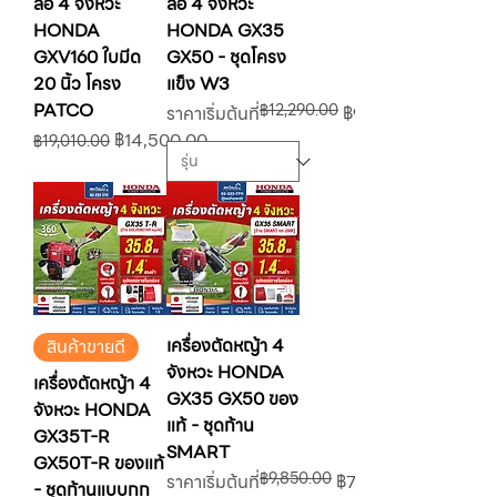
ล้อ 4 จังหวะ
ล้อ 4 จังหวะ
HONDA
HONDA GX35
GXV160 ใบมีด
GX50 - ชุดโครง
20 นิ้ว โครง
แข็ง W3
PATCO
฿12,290.00
ราคาปกติ
ราคาขายลด
ราคาเริ่มต้นที่
฿9,290.00
ราคาปกติ
ราคาขายลด
฿14,500.00
฿19,010.00
เครื่องตัดหญ้า 4
สินค้าขายดี
จังหวะ HONDA
เครื่องตัดหญ้า 4
GX35 GX50 ของ
จังหวะ HONDA
แท้ - ชุดก้าน
GX35T-R
SMART
GX50T-R ของแท้
฿9,850.00
ราคาปกติ
ราคาขายลด
ราคาเริ่มต้นที่
฿7,350.00
- ชุดก้านแบบกก