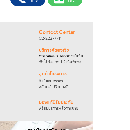
4. เมื่อสตาร์ทติดแล้วให้เปิดโช๊คอากาศ
@sahawat
(มี @ ด้านหน้า)
3. แจ้งข้อความ
“ขอใบเสนอราคา / สั่งซื้อสินค้า”
พร้อมแนบภาพหรือ ลิงก์สินค้า
เจ้าหน้าที่ฝ่ายขายจะดำเนินการจัดทำใบเสนอ
ราคา แนะนำรายละเอียดสินค้า เงื่อนไขการชำระ
Contact Center
เงิน และประสานงานการจัดส่งให้เรียบร้อยค่ะ
02-222-7711
บริการจัดส่งเร็ว
ด่วนพิเศษ รับของภายในวัน
ทั่วไป รับของ 1-2 วันทำการ
ลูกค้าโครงการ
รับใบเสนอราคา
พร้อมคำปรึกษาฟรี
ของแท้มีรับประกัน
พร้อมบริการหลังการขาย