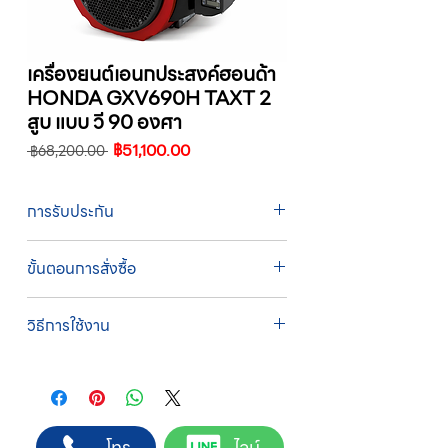
เครื่องยนต์เอนกประสงค์ฮอนด้า
HONDA GXV690H TAXT 2
สูบ แบบ วี 90 องศา
ราคา
ราคา
฿51,100.00
 ฿68,200.00 
ปกติ
ขาย
ลด
การรับประกัน
รับประกัน 1 ปี
ขั้นตอนการสั่งซื้อ
ทางบริษัทให้บริการรับคำสั่งซื้อผ่านเจ้าหน้าที่
วิธีการใช้งาน
ฝ่ายขายโดยตรง เพื่อความถูกต้องของข้อมูล
สินค้า ราคา และเงื่อนไขการจัดส่ง
1. เติมน้ำมันเครื่องก่อนการใช้งานทุกครั้ง
ขั้นตอนการสั่งซื้อ
2. เปลี่ยนน้ำมันเครื่องเมื่อใช้ 10 ชั่วโมงแรก และ
1. แคปหน้าจอสินค้า หรือคัดลอกลิงก์สินค้าที่
เปลี่ยนทุกๆ 50 ชั่วโมง
ต้องการ
3. ปิดโช๊คอากาศ เมื่อเครื่องเย็นก่อนการสตาร์ท
2. ติดต่อเจ้าหน้าที่ฝ่ายขายทาง Line ID :
โทร
ไลน์