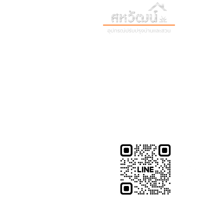
วันทำการ:
วั
เวลา:
8:30 น
ติดต่อเรา
เก
16 ซอย สุขุมวิท 97 ถนนสุขุมวิท
เก
แขวงบางจาก เขตพระโขนง
สิ
กรุงเทพฯ 10260
02-222-7711
ติ
sales@sahawat.com
บ
@sahawat