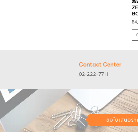
สะ
฿3,900
฿4,190
Z
B
รา
฿4
ต
Contact Center
02-222-7711
ขอใบเสนอรา