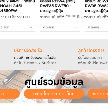
พาย 2 จังหวะ - ทดแทน
ข้ออ่อน REIWA (เรวะ)
ข้อแข็ง REIWA
ENOAH G45L
RWF35 RWF50 -
RW35 RW50
C4350FW
มาตรฐานญี่ปุ่น
มาตรฐานญี่ปุ่น
฿4,790.00
฿
คาปกติ
ราคาขายลด
ราคาปกติ
ราคาขายลด
ราคาปกติ
ราคาขายลด
฿3,990.00
ราคาเริ่มต้นที่
฿3,299.00
ราคาเริ่มต้นที่
,990.00
ัวเลือก
ตัวเลือก
ตัวเลือก
บริการจัดส่งเร็ว
ลูกค้าโครงการ
ด่วนพิเศษ รับของภายในวัน
รับใบเสนอราคา
ทั่วไป รับของ 1-2 วันทำการ
พร้อมคำปรึกษาฟรี
ศูนย์รวมข้อมูล
คา
ดาวน์โหลดแคตตาล็อก
ลงทะเบี