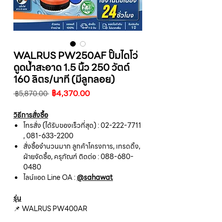
WALRUS PW250AF ปั๊มไดโว่
ดูดน้ำสะอาด 1.5 นิ้ว 250 วัตต์
160 ลิตร/นาที (มีลูกลอย)
ราคา
ราคา
฿4,370.00
 ฿5,870.00 
ปกติ
ขาย
ลด
วิธีการสั่งซื้อ
โทรสั่ง (ได้รับของเร็วที่สุด) : 02-222-7711
, 081-633-2200
สั่งซื้อจำนวนมาก ลูกค้าโครงการ, เทรดดิ้ง,
ฝ่ายจัดซื้อ, ครุภัณฑ์ ติดต่อ : 088-680-
0480
ไลน์แอด Line OA :
@sahawat
รุ่น
📌 WALRUS PW400AR