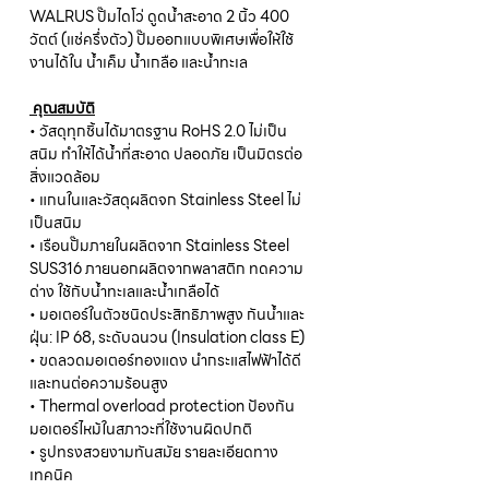
WALRUS ปั๊มไดโว่ ดูดน้ำสะอาด 2 นิ้ว 400
วัตต์ (แช่ครึ่งตัว) ปั๊มออกแบบพิเศษเพื่อให้ใช้
งานได้ใน น้ำเค็ม น้ำเกลือ และน้ำทะเล
คุณสมบัติ
• วัสดุทุกชิ้นได้มาตรฐาน RoHS 2.0 ไม่เป็น
สนิม ทำให้ได้น้ำที่สะอาด ปลอดภัย เป็นมิตรต่อ
สิ่งแวดล้อม
• แกนในและวัสดุผลิตจก Stainless Steel ไม่
เป็นสนิม
• เรือนปั๊มภายในผลิตจาก Stainless Steel
SUS316 ภายนอกผลิตจากพลาสติก ทดความ
ด่าง ใช้กับน้ำทะเลและน้ำเกลือได้
• มอเตอร์ในตัวชนิดประสิทธิภาพสูง กันน้ำและ
ฝุ่น: IP 68, ระดับฉนวน (Insulation class E)
• ขดลวดมอเตอร์ทองแดง นำกระแสไฟฟ้าได้ดี
และทนต่อความร้อนสูง
• Thermal overload protection ป้องกัน
มอเตอร์ไหม้ในสภาวะที่ใช้งานผิดปกติ
• รูปทรงสวยงามทันสมัย รายละเอียดทาง
เทคนิค