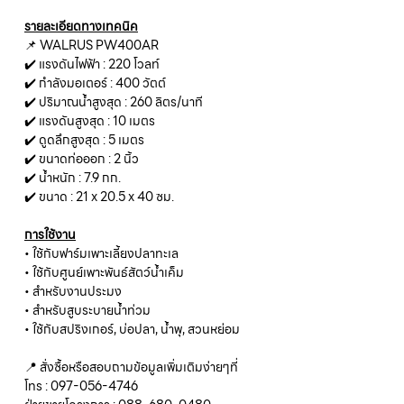
รายละเอียดทางเทคนิค
📌 WALRUS PW400AR
✔️ แรงดันไฟฟ้า : 220 โวลท์
✔️ กำลังมอเตอร์ : 400 วัตต์
✔️ ปริมาณน้ำสูงสุด : 260 ลิตร/นาที
✔️ แรงดันสูงสุด : 10 เมตร
✔️ ดูดลึกสูงสุด : 5 เมตร
✔️ ขนาดท่อออก : 2 นิ้ว
✔️ น้ำหนัก : 7.9 กก.
✔️ ขนาด : 21 x 20.5 x 40 ซม.
การใช้งาน
• ใช้กับฟาร์มเพาะเลี้ยงปลาทะเล
• ใช้กับศูนย์เพาะพันธ์สัตว์น้ำเค็ม
• สำหรับงานประมง
• สำหรับสูบระบายน้ำท่วม
• ใช้กับสปริงเกอร์, บ่อปลา, น้ำพุ, สวนหย่อม
📍 สั่งซื้อหรือสอบถามข้อมูลเพิ่มเติมง่ายๆที่
โทร : 097-056-4746