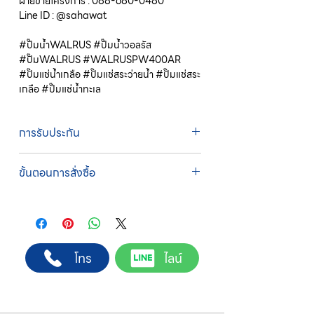
ฝ่ายขายโครงการ : 088-680-0480
Line ID : @sahawat
#ปั๊มน้ำWALRUS #ปั๊มน้ำวอลรัส
#ปั๊มWALRUS #WALRUSPW400AR
#ปั๊มแช่น้ำเกลือ #ปั๊มแช่สระว่ายน้ำ #ปั๊มแช่สระ
เกลือ #ปั๊มแช่น้ำทะเล
การรับประกัน
รับประกัน 1 ปี
ขั้นตอนการสั่งซื้อ
ทางบริษัทให้บริการรับคำสั่งซื้อผ่านเจ้าหน้าที่
ฝ่ายขายโดยตรง เพื่อความถูกต้องของข้อมูล
สินค้า ราคา และเงื่อนไขการจัดส่ง
ขั้นตอนการสั่งซื้อ
โทร
ไลน์
1. แคปหน้าจอสินค้า หรือคัดลอกลิงก์สินค้าที่
ต้องการ
2. ติดต่อเจ้าหน้าที่ฝ่ายขายทาง Line ID :
@sahawat
(มี @ ด้านหน้า)