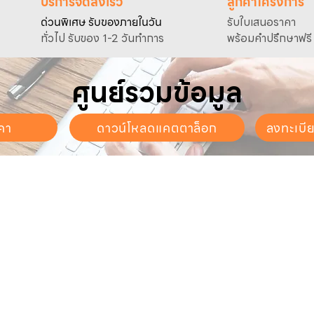
บริการจัดส่งเร็ว
ลูกค้าโครงการ
ด่วนพิเศษ รับของภายในวัน
รับใบเสนอราคา
ทั่วไป รับของ 1-2 วันทำการ
พร้อมคำปรึกษาฟรี
ศูนย์รวมข้อมูล
คา
ดาวน์โหลดแคตตาล็อก
ลงทะเบี
นจันทร์ - วันเสาร์
. - 17:30 น.
ี่ยวกับเรา
สินค้าของเรา
บริการลูกค้า
ี่ยวกับเรา
ปั๊มน้ำและอุปกรณ์
ขอใบเสนอราคา
นค้าทั้งหมด
เครื่องตัดหญ้าและเครื่องยนต์
แคตตาล็อก &
ดาวน์โหลด
การเกษตร