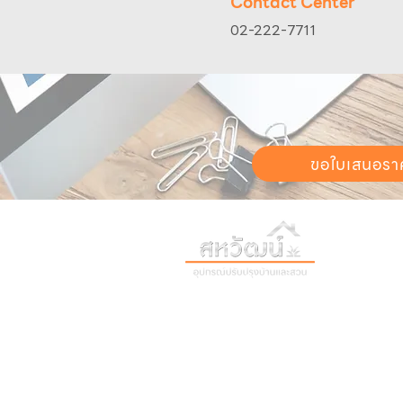
Contact Center
02-222-7711
ขอใบเสนอรา
วันทำการ:
วั
เวลา:
8:30 น
ติดต่อเรา
เก
16 ซอย สุขุมวิท 97 ถนนสุขุมวิท
เก
แขวงบางจาก เขตพระโขนง
สิ
กรุงเทพฯ 10260