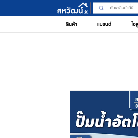
สินค้า
แบรนด์
โซล