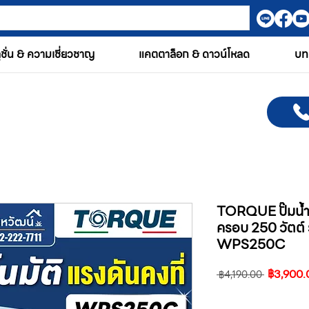
ูชั่น & ความเชี่ยวชาญ
แคตตาล็อก & ดาวน์โหลด
บท
TORQUE ปั๊มน้ำอั
ครอบ 250 วัตต์
WPS250C
ราคา
฿3,900.
 ฿4,190.00 
ปกติ