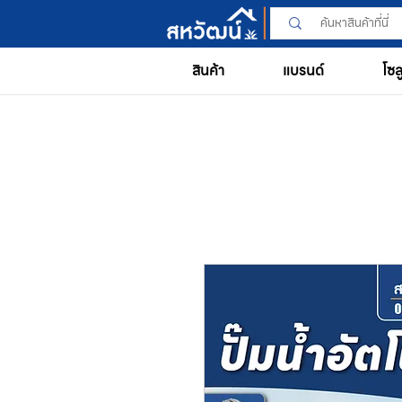
สินค้า
แบรนด์
โซล