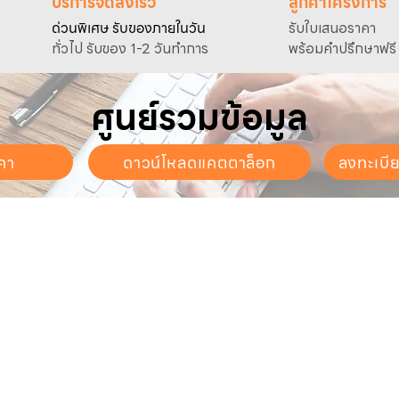
บริการจัดส่งเร็ว
ลูกค้าโครงการ
ด่วนพิเศษ รับของภายในวัน
รับใบเสนอราคา
ทั่วไป รับของ 1-2 วันทำการ
พร้อมคำปรึกษาฟรี
ศูนย์รวมข้อมูล
คา
ดาวน์โหลดแคตตาล็อก
ลงทะเบี
นจันทร์ - วันเสาร์
. - 17:30 น.
ี่ยวกับเรา
สินค้าของเรา
บริการลูกค้า
ี่ยวกับเรา
ปั๊มน้ำและอุปกรณ์
ขอใบเสนอราคา
นค้าทั้งหมด
เครื่องตัดหญ้าและเครื่องยนต์
แคตตาล็อก &
ดาวน์โหลด
การเกษตร