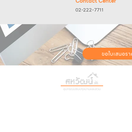
Contact Center
02-222-7711
ขอใบเสนอรา
วันทำการ:
วั
เวลา:
8:30 น
ติดต่อเรา
เก
16 ซอย สุขุมวิท 97 ถนนสุขุมวิท
เก
แขวงบางจาก เขตพระโขนง
สิ
กรุงเทพฯ 10260