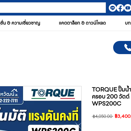
ูชั่น & ความเชี่ยวชาญ
แคตตาล็อก & ดาวน์โหลด
บท
TORQUE ปั๊มน้ำอั
ครอบ 200 วัตต์
WPS200C
ราคา
฿3,400
 ฿4,050.00 
ปกติ