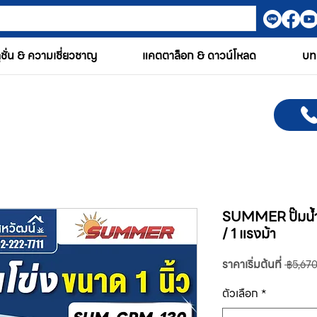
ูชั่น & ความเชี่ยวชาญ
แคตตาล็อก & ดาวน์โหลด
บท
SUMMER ปั๊มน้ำห
/ 1 แรงม้า
ราคาเริ่มต้นที่
 ฿5,670
ตัวเลือก
*