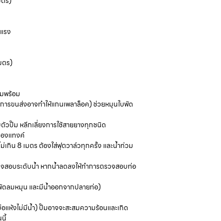
มตร)
 แรง
มตร)
ามพร้อม
การขนส่งอาจทำให้แกนเพลาล็อค) ช่วยหมุนใบพัด
ตัวปั๊ม หลีกเลี่ยงการใช้สายยางทุกชนิด
ุดของแทงค์
่เกิน 8 เมตร ต้องใส่ฟุตวาล์วทุกครั้ง และน้ำท่วม
ะตรวจสอบระดับน้ำ หากน้ำลดลงให้ทำการตรวจสอบท่อ
พัดลมหมุน และมีน้ำออกจากปลายท่อ)
่อแห้งไม่มีน้ำ) ปั๊มอาจจะสะสมความร้อนและเกิด
นี้