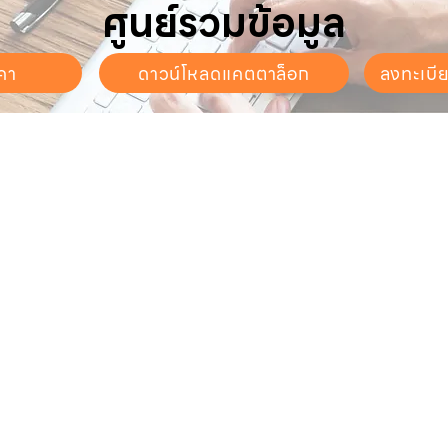
ศูนย์รวมข้อมูล
คา
ดาวน์โหลดแคตตาล็อก
ลงทะเบี
นจันทร์ - วันเสาร์
. - 17:30 น.
ี่ยวกับเรา
สินค้าของเรา
บริการลูกค้า
ี่ยวกับเรา
ปั๊มน้ำและอุปกรณ์
ขอใบเสนอราคา
นค้าทั้งหมด
เครื่องตัดหญ้าและเครื่องยนต์
แคตตาล็อก &
ดาวน์โหลด
การเกษตร
ดต่อเรา
ช่องทางการจัดจำหน่าย
ทความ
อุปกรณ์ไฟฟ้า
นโยบายการจัดส่งสินค้า
วัสดุจัดสวนภูมิทัศน์
นโยขายบริการหลังการขาย