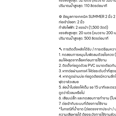
แรงส่งสูงสุด: 32 เมตร (แนวราบ 320 เ
ปริมาณน้ำสูงสุด: 110 ลิตรต่อนาที
⚙️ ข้อมูลทางเทคนิค SUMMER 2 นิ้ว 2
ท่อเข้า/ออก: 2 นิ้ว
กำลังไฟฟ้า: 2 แรงม้า (1,500 วัตต์)
แรงส่งสูงสุด: 20 เมตร (แนวราบ 200 เ
ปริมาณน้ำสูงสุด: 500 ลิตรต่อนาที
🔨 การติดตั้งหลังได้รับ / การเตรียมคว
1. ทดสอบการหมุนใบพัดลมด้วยไขควง (
ลมให้หลุดจากล็อคก่อนการใช้งาน
2. ติดตั้งท่อดูดด้วย PVC ขนาดเดียวกับ
3. หากต่อผ่านแทงค์ ให้ต่อระดับต่ำที่ส
4. หากดูดผ่านบ่อ ท่อดูดต้องมีความลึกไม
ฟุตวาล์วเสมอ
5. ล่อน้ำในช่องให้เต็ม รอ 15 นาทีแล
ดูดว่ารั่วลมหรือไม่
6. เสียบปลั๊ก และทดสอบการทำงาน (ใบ
7. ต่อเข้ากับระบบที่ต้องการใช้งาน
*ในกรณีที่น้ำขาด (ต่อตรงจากประปา / บ
ความเสียหายได้ ต้องระวังการใช้งานส่วน