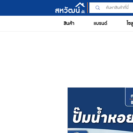
สินค้า
แบรนด์
โซล