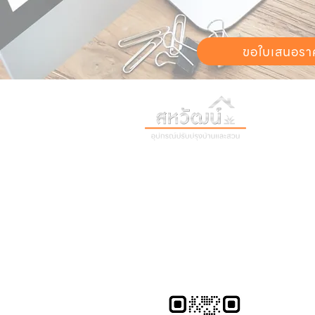
ขอใบเสนอรา
วันทำการ:
วั
เวลา:
8:30 น
ติดต่อเรา
เก
16 ซอย สุขุมวิท 97 ถนนสุขุมวิท
เก
แขวงบางจาก เขตพระโขนง
สิ
กรุงเทพฯ 10260
02-222-7711
ติ
sales@sahawat.com
บ