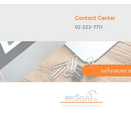
Contact Center
02-222-7711
ขอใบเสนอรา
วันทำการ:
วั
เวลา:
8:30 น
ติดต่อเรา
เก
16 ซอย สุขุมวิท 97 ถนนสุขุมวิท
เก