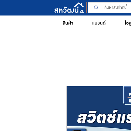
สินค้า
แบรนด์
โซล