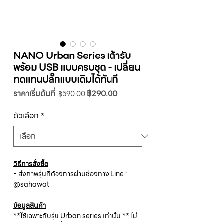
NANO Urban Series เต้ารับ
พร้อม USB แบบครบชุด - เปลี่ยน
ทดแทนปลั๊กแบบเดิมได้ทันที
ราคา
ราคา
ราคาเริ่มต้นที่
฿290.00
 ฿590.00 
ปกติ
ขาย
ลด
ตัวเลือก
*
วิธีการสั่งซื้อ
- ส่งภาพรุ่นที่ต้องการผ่านช่องทาง Line :
@sahawat
ข้อมูลสินค้า
**ใช้เฉพาะกับรุ่น Urban series เท่านั้น ** ไม่