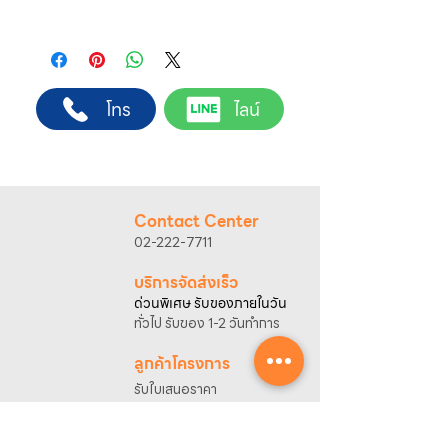
ทางบริษัทให้บริการรับคำสั่งซื้อผ่านเจ้าหน้าที่
ฝ่ายขายโดยตรง เพื่อความถูกต้องของข้อมูล
สินค้า ราคา และเงื่อนไขการจัดส่ง
ขั้นตอนการสั่งซื้อ
โทร
ไลน์
1. แคปหน้าจอสินค้า หรือคัดลอกลิงก์สินค้าที่
ต้องการ
2. ติดต่อเจ้าหน้าที่ฝ่ายขายทาง Line ID :
@sahawat
(มี @ ด้านหน้า)
3. แจ้งข้อความ
“ขอใบเสนอราคา / สั่งซื้อสินค้า”
พร้อมแนบภาพหรือ ลิงก์สินค้า
Contact Center
เจ้าหน้าที่ฝ่ายขายจะดำเนินการจัดทำใบเสนอ
02-222-7711
ราคา แนะนำรายละเอียดสินค้า เงื่อนไขการชำระ
เงิน และประสานงานการจัดส่งให้เรียบร้อยค่ะ
บริการจัดส่งเร็ว
ด่วนพิเศษ รับของภายในวัน
ทั่วไป รับของ 1-2 วันทำการ
ลูกค้าโครงการ
รับใบเสนอราคา
พร้อมคำปรึกษาฟรี