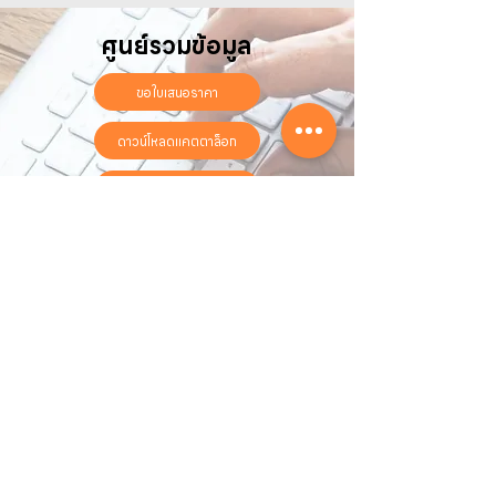
ศูนย์รวมข้อมูล
ขอใบเสนอราคา
ดาวน์โหลดแคตตาล็อก
ลงทะเบียนรับประกันออนไลน์
วันทำการ:
วันจันทร์ - วันเสาร์
เวลา:
8:30 น. - 17:30 น.
ติดต่อเรา
16 ซอย สุขุมวิท 97 ถนนสุขุมวิท
แขวงบางจาก เขตพระโขนง
กรุงเทพฯ 10260
02-222-7711
sales@sahawat.com