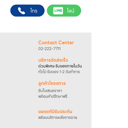
ต้องการ
ช่างผู้ชำนาญการ สำหรับการสั่งซื้อผ่านช่อง
2. ติดต่อเจ้าหน้าที่ฝ่ายขายทาง Line ID :
โทร
ไลน์
ทางของบริษัทฯ
@sahawat
(มี @ ด้านหน้า)
(เว็บไซต์ www.sahawat.com และ Line
3. แจ้งข้อความ
“ขอใบเสนอราคา / สั่งซื้อสินค้า”
Official Account :
@sahawat
)
พร้อมแนบภาพหรือ ลิงก์สินค้า
พื้นที่ให้บริการ
เจ้าหน้าที่ฝ่ายขายจะดำเนินการจัดทำใบเสนอ
กรุงเทพฯ และปริมณฑล
ราคา แนะนำรายละเอียดสินค้า เงื่อนไขการชำระ
อัตราค่าบริการติดตั้ง
Contact Center
เงิน และประสานงานการจัดส่งให้เรียบร้อยค่ะ
• ค่าบริการ 2,000 บาท สำหรับระยะทางไม่เกิน
02-222-7711
25 กิโลเมตร*
• ค่าบริการ 2,500 บาท สำหรับระยะทางไม่เกิน
บริการจัดส่งเร็ว
40 กิโลเมตร*
ด่วนพิเศษ รับของภายในวัน
• ค่าบริการ 3,000 บาท สำหรับระยะทางไม่เกิน
ทั่วไป รับของ 1-2 วันทำการ
50 กิโลเมตร*
การตรวจสอบพื้นที่และการนัดหมายติดตั้ง
ลูกค้าโครงการ
กรุณาติดต่อเจ้าหน้าที่เพื่อสอบถามพื้นที่ให้
รับใบเสนอราคา
บริการและนัดหมายวันติดตั้ง
พร้อมคำปรึกษาฟรี
โทรศัพท์ : 02-222-7711
มือถือ : 081-633-2200
ของแท้มีรับประกัน
*การคำนวณระยะทางอ้างอิงจากที่ตั้งบริษัท
พร้อมบริการหลังการขาย