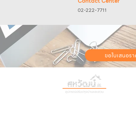
Contact Center
02-222-7711
ขอใบเสนอรา
วันทำการ:
วั
เวลา:
8:30 น
ติดต่อเรา
เก
16 ซอย สุขุมวิท 97 ถนนสุขุมวิท
เก
แขวงบางจาก เขตพระโขนง
สิ
กรุงเทพฯ 10260