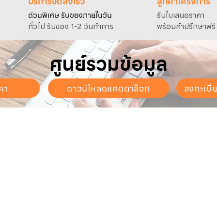
บริการจัดส่งเร็ว
ลูกค้าโครงการ
ด่วนพิเศษ รับของภายในวัน
รับใบเสนอราคา
ทั่วไป รับของ 1-2 วันทำการ
พร้อมคำปรึกษาฟรี
ศูนย์รวมข้อมูล
คา
ดาวน์โหลดแคตตาล็อก
ลงทะเบี
นจันทร์ - วันเสาร์
. - 17:30 น.
ี่ยวกับเรา
สินค้าของเรา
บริการลูกค้า
ี่ยวกับเรา
ปั๊มน้ำและอุปกรณ์
ขอใบเสนอราคา
นค้าทั้งหมด
เครื่องตัดหญ้าและเครื่องยนต์
แคตตาล็อก &
ดาวน์โหลด
การเกษตร