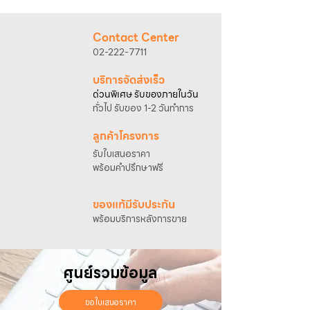
@sahawat
(มี @ ด้านหน้า)
3. แจ้งข้อความ
“ขอใบเสนอราคา / สั่งซื้อสินค้า”
พร้อมแนบภาพหรือ ลิงก์สินค้า
Contact Center
เจ้าหน้าที่ฝ่ายขายจะดำเนินการจัดทำใบเสนอ
02-222-7711
ราคา แนะนำรายละเอียดสินค้า เงื่อนไขการชำระ
เงิน และประสานงานการจัดส่งให้เรียบร้อยค่ะ
บริการจัดส่งเร็ว
ด่วนพิเศษ รับของภายในวัน
ทั่วไป รับของ 1-2 วันทำการ
ลูกค้าโครงการ
รับใบเสนอราคา
พร้อมคำปรึกษาฟรี
ของแท้มีรับประกัน
พร้อมบริการหลังการขาย
ศูนย์รวมข้อมูล
ขอใบเสนอราคา