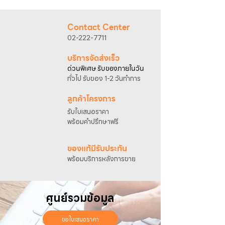
@sahawat
(มี @ ด้านหน้า)
3. แจ้งข้อความ
“ขอใบเสนอราคา / สั่งซื้อสินค้า”
พร้อมแนบภาพหรือ ลิงก์สินค้า
Contact Center
เจ้าหน้าที่ฝ่ายขายจะดำเนินการจัดทำใบเสนอ
02-222-7711
ราคา แนะนำรายละเอียดสินค้า เงื่อนไขการชำระ
เงิน และประสานงานการจัดส่งให้เรียบร้อยค่ะ
บริการจัดส่งเร็ว
ด่วนพิเศษ รับของภายในวัน
ทั่วไป รับของ 1-2 วันทำการ
ลูกค้าโครงการ
รับใบเสนอราคา
พร้อมคำปรึกษาฟรี
ของแท้มีรับประกัน
พร้อมบริการหลังการขาย
ศูนย์รวมข้อมูล
ขอใบเสนอราคา