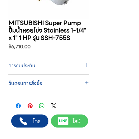
MITSUBISHI Super Pump
ปั๊มน้ำหอยโข่ง Stainless 1-1/4"
x 1" 1 HP รุ่น SSH-755S
ราคา
฿6,710.00
การรับประกัน
รับประกัน 1 ปี
ขั้นตอนการสั่งซื้อ
ทางบริษัทให้บริการรับคำสั่งซื้อผ่านเจ้าหน้าที่
ฝ่ายขายโดยตรง เพื่อความถูกต้องของข้อมูล
สินค้า ราคา และเงื่อนไขการจัดส่ง
ขั้นตอนการสั่งซื้อ
โทร
ไลน์
1. แคปหน้าจอสินค้า หรือคัดลอกลิงก์สินค้าที่
ต้องการ
2. ติดต่อเจ้าหน้าที่ฝ่ายขายทาง Line ID :