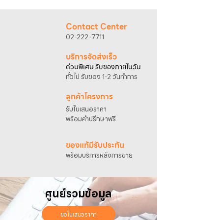
@sahawat
(มี @ ด้านหน้า)
3. แจ้งข้อความ
“ขอใบเสนอราคา / สั่งซื้อสินค้า”
พร้อมแนบภาพหรือ ลิงก์สินค้า
Contact Center
เจ้าหน้าที่ฝ่ายขายจะดำเนินการจัดทำใบเสนอ
02-222-7711
ราคา แนะนำรายละเอียดสินค้า เงื่อนไขการชำระ
เงิน และประสานงานการจัดส่งให้เรียบร้อยค่ะ
บริการจัดส่งเร็ว
ด่วนพิเศษ รับของภายในวัน
ทั่วไป รับของ 1-2 วันทำการ
ลูกค้าโครงการ
รับใบเสนอราคา
พร้อมคำปรึกษาฟรี
ของแท้มีรับประกัน
พร้อมบริการหลังการขาย
ศูนย์รวมข้อมูล
ขอใบเสนอราคา