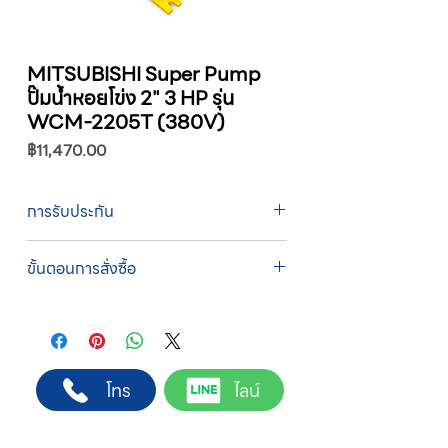
MITSUBISHI Super Pump
ปั๊มน้ำหอยโข่ง 2" 3 HP รุ่น
WCM-2205T (380V)
ราคา
฿11,470.00
การรับประกัน
รับประกัน 1 ปี
ขั้นตอนการสั่งซื้อ
ทางบริษัทให้บริการรับคำสั่งซื้อผ่านเจ้าหน้าที่
ฝ่ายขายโดยตรง เพื่อความถูกต้องของข้อมูล
สินค้า ราคา และเงื่อนไขการจัดส่ง
ขั้นตอนการสั่งซื้อ
โทร
ไลน์
1. แคปหน้าจอสินค้า หรือคัดลอกลิงก์สินค้าที่
ต้องการ
2. ติดต่อเจ้าหน้าที่ฝ่ายขายทาง Line ID :