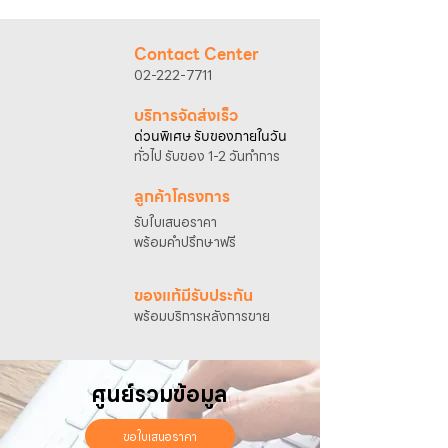
@sahawat
(มี @ ด้านหน้า)
3. แจ้งข้อความ
“ขอใบเสนอราคา / สั่งซื้อสินค้า”
พร้อมแนบภาพหรือ ลิงก์สินค้า
Contact Center
เจ้าหน้าที่ฝ่ายขายจะดำเนินการจัดทำใบเสนอ
02-222-7711
ราคา แนะนำรายละเอียดสินค้า เงื่อนไขการชำระ
เงิน และประสานงานการจัดส่งให้เรียบร้อยค่ะ
บริการจัดส่งเร็ว
ด่วนพิเศษ รับของภายในวัน
ทั่วไป รับของ 1-2 วันทำการ
ลูกค้าโครงการ
รับใบเสนอราคา
พร้อมคำปรึกษาฟรี
ของแท้มีรับประกัน
พร้อมบริการหลังการขาย
ศูนย์รวมข้อมูล
ขอใบเสนอราคา