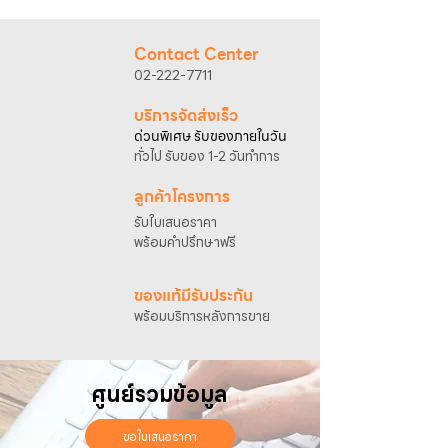
@sahawat
(มี @ ด้านหน้า)
3. แจ้งข้อความ
“ขอใบเสนอราคา / สั่งซื้อสินค้า”
พร้อมแนบภาพหรือ ลิงก์สินค้า
Contact Center
เจ้าหน้าที่ฝ่ายขายจะดำเนินการจัดทำใบเสนอ
02-222-7711
ราคา แนะนำรายละเอียดสินค้า เงื่อนไขการชำระ
เงิน และประสานงานการจัดส่งให้เรียบร้อยค่ะ
บริการจัดส่งเร็ว
ด่วนพิเศษ รับของภายในวัน
ทั่วไป รับของ 1-2 วันทำการ
ลูกค้าโครงการ
รับใบเสนอราคา
พร้อมคำปรึกษาฟรี
ของแท้มีรับประกัน
พร้อมบริการหลังการขาย
ศูนย์รวมข้อมูล
ขอใบเสนอราคา