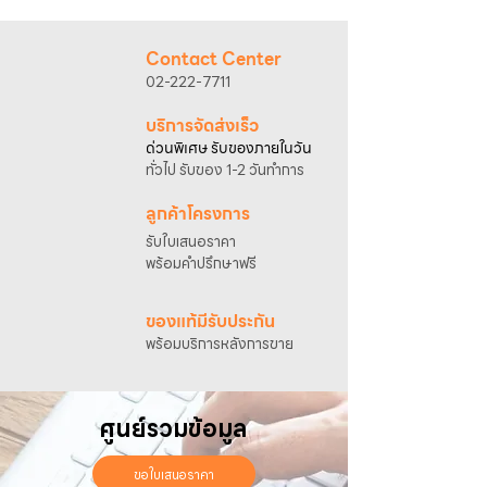
@sahawat
(มี @ ด้านหน้า)
3. แจ้งข้อความ
“ขอใบเสนอราคา / สั่งซื้อสินค้า”
พร้อมแนบภาพหรือ ลิงก์สินค้า
Contact Center
เจ้าหน้าที่ฝ่ายขายจะดำเนินการจัดทำใบเสนอ
02-222-7711
ราคา แนะนำรายละเอียดสินค้า เงื่อนไขการชำระ
เงิน และประสานงานการจัดส่งให้เรียบร้อยค่ะ
บริการจัดส่งเร็ว
ด่วนพิเศษ รับของภายในวัน
ทั่วไป รับของ 1-2 วันทำการ
ลูกค้าโครงการ
รับใบเสนอราคา
พร้อมคำปรึกษาฟรี
ของแท้มีรับประกัน
พร้อมบริการหลังการขาย
ศูนย์รวมข้อมูล
ขอใบเสนอราคา