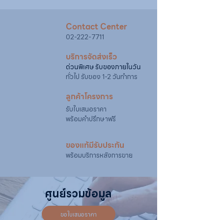
@sahawat
(มี @ ด้านหน้า)
3. แจ้งข้อความ
“ขอใบเสนอราคา / สั่งซื้อสินค้า”
พร้อมแนบภาพหรือ ลิงก์สินค้า
Contact Center
เจ้าหน้าที่ฝ่ายขายจะดำเนินการจัดทำใบเสนอ
02-222-7711
ราคา แนะนำรายละเอียดสินค้า เงื่อนไขการชำระ
เงิน และประสานงานการจัดส่งให้เรียบร้อยค่ะ
บริการจัดส่งเร็ว
ด่วนพิเศษ รับของภายในวัน
ทั่วไป รับของ 1-2 วันทำการ
ลูกค้าโครงการ
รับใบเสนอราคา
พร้อมคำปรึกษาฟรี
ของแท้มีรับประกัน
พร้อมบริการหลังการขาย
ศูนย์รวมข้อมูล
ขอใบเสนอราคา