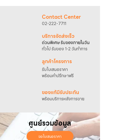
@sahawat
(มี @ ด้านหน้า)
3. แจ้งข้อความ
“ขอใบเสนอราคา / สั่งซื้อสินค้า”
พร้อมแนบภาพหรือ ลิงก์สินค้า
Contact Center
เจ้าหน้าที่ฝ่ายขายจะดำเนินการจัดทำใบเสนอ
02-222-7711
ราคา แนะนำรายละเอียดสินค้า เงื่อนไขการชำระ
เงิน และประสานงานการจัดส่งให้เรียบร้อยค่ะ
บริการจัดส่งเร็ว
ด่วนพิเศษ รับของภายในวัน
ทั่วไป รับของ 1-2 วันทำการ
ลูกค้าโครงการ
รับใบเสนอราคา
พร้อมคำปรึกษาฟรี
ของแท้มีรับประกัน
พร้อมบริการหลังการขาย
ศูนย์รวมข้อมูล
ขอใบเสนอราคา