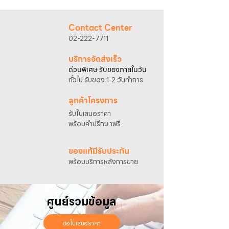
@sahawat
(มี @ ด้านหน้า)
3. แจ้งข้อความ
“ขอใบเสนอราคา / สั่งซื้อสินค้า”
พร้อมแนบภาพหรือ ลิงก์สินค้า
Contact Center
เจ้าหน้าที่ฝ่ายขายจะดำเนินการจัดทำใบเสนอ
02-222-7711
ราคา แนะนำรายละเอียดสินค้า เงื่อนไขการชำระ
เงิน และประสานงานการจัดส่งให้เรียบร้อยค่ะ
บริการจัดส่งเร็ว
ด่วนพิเศษ รับของภายในวัน
ทั่วไป รับของ 1-2 วันทำการ
ลูกค้าโครงการ
รับใบเสนอราคา
พร้อมคำปรึกษาฟรี
ของแท้มีรับประกัน
พร้อมบริการหลังการขาย
ศูนย์รวมข้อมูล
ขอใบเสนอราคา