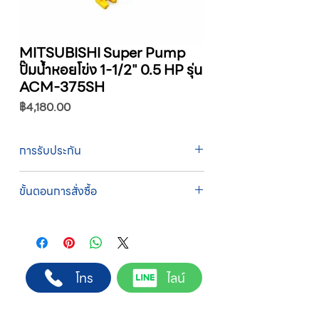
MITSUBISHI Super Pump
ปั๊มน้ำหอยโข่ง 1-1/2" 0.5 HP รุ่น
ACM-375SH
ราคา
฿4,180.00
การรับประกัน
รับประกัน 1 ปี
ขั้นตอนการสั่งซื้อ
ทางบริษัทให้บริการรับคำสั่งซื้อผ่านเจ้าหน้าที่
ฝ่ายขายโดยตรง เพื่อความถูกต้องของข้อมูล
สินค้า ราคา และเงื่อนไขการจัดส่ง
ขั้นตอนการสั่งซื้อ
โทร
ไลน์
1. แคปหน้าจอสินค้า หรือคัดลอกลิงก์สินค้าที่
ต้องการ
2. ติดต่อเจ้าหน้าที่ฝ่ายขายทาง Line ID :