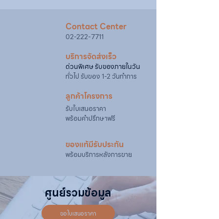
@sahawat
(มี @ ด้านหน้า)
3. แจ้งข้อความ
“ขอใบเสนอราคา / สั่งซื้อสินค้า”
พร้อมแนบภาพหรือ ลิงก์สินค้า
Contact Center
เจ้าหน้าที่ฝ่ายขายจะดำเนินการจัดทำใบเสนอ
02-222-7711
ราคา แนะนำรายละเอียดสินค้า เงื่อนไขการชำระ
เงิน และประสานงานการจัดส่งให้เรียบร้อยค่ะ
บริการจัดส่งเร็ว
ด่วนพิเศษ รับของภายในวัน
ทั่วไป รับของ 1-2 วันทำการ
ลูกค้าโครงการ
รับใบเสนอราคา
พร้อมคำปรึกษาฟรี
ของแท้มีรับประกัน
พร้อมบริการหลังการขาย
ศูนย์รวมข้อมูล
ขอใบเสนอราคา