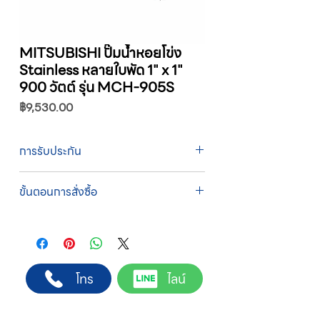
MITSUBISHI ปั๊มน้ำหอยโข่ง
Stainless หลายใบพัด 1" x 1"
900 วัตต์ รุ่น MCH-905S
ราคา
฿9,530.00
การรับประกัน
รับประกัน 1 ปี
ขั้นตอนการสั่งซื้อ
ทางบริษัทให้บริการรับคำสั่งซื้อผ่านเจ้าหน้าที่
ฝ่ายขายโดยตรง เพื่อความถูกต้องของข้อมูล
สินค้า ราคา และเงื่อนไขการจัดส่ง
ขั้นตอนการสั่งซื้อ
โทร
ไลน์
1. แคปหน้าจอสินค้า หรือคัดลอกลิงก์สินค้าที่
ต้องการ
2. ติดต่อเจ้าหน้าที่ฝ่ายขายทาง Line ID :