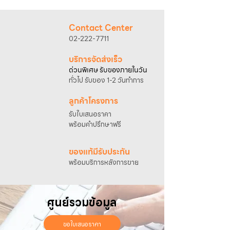
@sahawat
(มี @ ด้านหน้า)
3. แจ้งข้อความ
“ขอใบเสนอราคา / สั่งซื้อสินค้า”
พร้อมแนบภาพหรือ ลิงก์สินค้า
Contact Center
เจ้าหน้าที่ฝ่ายขายจะดำเนินการจัดทำใบเสนอ
02-222-7711
ราคา แนะนำรายละเอียดสินค้า เงื่อนไขการชำระ
เงิน และประสานงานการจัดส่งให้เรียบร้อยค่ะ
บริการจัดส่งเร็ว
ด่วนพิเศษ รับของภายในวัน
ทั่วไป รับของ 1-2 วันทำการ
ลูกค้าโครงการ
รับใบเสนอราคา
พร้อมคำปรึกษาฟรี
ของแท้มีรับประกัน
พร้อมบริการหลังการขาย
ศูนย์รวมข้อมูล
ขอใบเสนอราคา