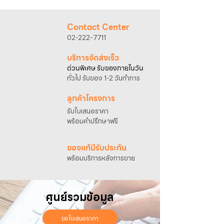
@sahawat
(มี @ ด้านหน้า)
3. แจ้งข้อความ
“ขอใบเสนอราคา / สั่งซื้อสินค้า”
พร้อมแนบภาพหรือ ลิงก์สินค้า
Contact Center
เจ้าหน้าที่ฝ่ายขายจะดำเนินการจัดทำใบเสนอ
02-222-7711
ราคา แนะนำรายละเอียดสินค้า เงื่อนไขการชำระ
เงิน และประสานงานการจัดส่งให้เรียบร้อยค่ะ
บริการจัดส่งเร็ว
ด่วนพิเศษ รับของภายในวัน
ทั่วไป รับของ 1-2 วันทำการ
ลูกค้าโครงการ
รับใบเสนอราคา
พร้อมคำปรึกษาฟรี
ของแท้มีรับประกัน
พร้อมบริการหลังการขาย
ศูนย์รวมข้อมูล
ขอใบเสนอราคา