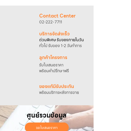
@sahawat
(มี @ ด้านหน้า)
3. แจ้งข้อความ
“ขอใบเสนอราคา / สั่งซื้อสินค้า”
พร้อมแนบภาพหรือ ลิงก์สินค้า
Contact Center
เจ้าหน้าที่ฝ่ายขายจะดำเนินการจัดทำใบเสนอ
02-222-7711
ราคา แนะนำรายละเอียดสินค้า เงื่อนไขการชำระ
เงิน และประสานงานการจัดส่งให้เรียบร้อยค่ะ
บริการจัดส่งเร็ว
ด่วนพิเศษ รับของภายในวัน
ทั่วไป รับของ 1-2 วันทำการ
ลูกค้าโครงการ
รับใบเสนอราคา
พร้อมคำปรึกษาฟรี
ของแท้มีรับประกัน
พร้อมบริการหลังการขาย
ศูนย์รวมข้อมูล
ขอใบเสนอราคา