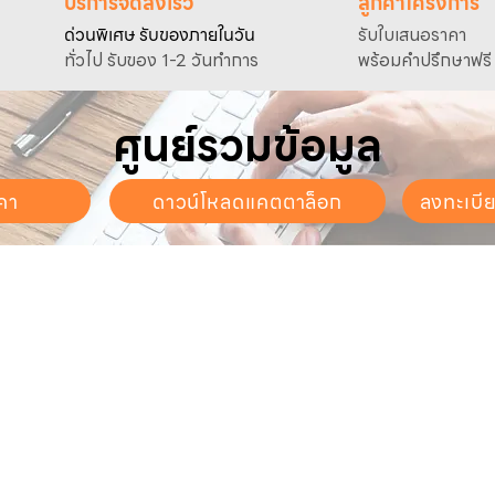
บริการจัดส่งเร็ว
ลูกค้าโครงการ
ด่วนพิเศษ รับของภายในวัน
รับใบเสนอราคา
ทั่วไป รับของ 1-2 วันทำการ
พร้อมคำปรึกษาฟรี
ศูนย์รวมข้อมูล
คา
ดาวน์โหลดแคตตาล็อก
ลงทะเบี
นจันทร์ - วันเสาร์
. - 17:30 น.
ี่ยวกับเรา
สินค้าของเรา
บริการลูกค้า
ี่ยวกับเรา
ปั๊มน้ำและอุปกรณ์
ขอใบเสนอราคา
นค้าทั้งหมด
เครื่องตัดหญ้าและเครื่องยนต์
แคตตาล็อก &
ดาวน์โหลด
การเกษตร