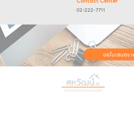
Contact Center
02-222-7711
ขอใบเสนอรา
วันทำการ:
วั
เวลา:
8:30 น
ติดต่อเรา
เก
16 ซอย สุขุมวิท 97 ถนนสุขุมวิท
เก
แขวงบางจาก เขตพระโขนง
สิ
กรุงเทพฯ 10260