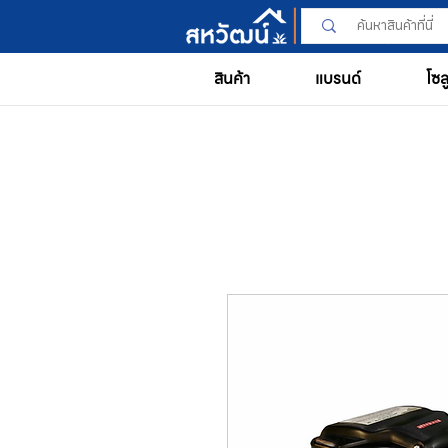
สินค้า
แบรนด์
โซล