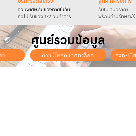
บริการจัดส่งเร็ว
ลูกค้าโครงการ
ด่วนพิเศษ รับของภายในวัน
รับใบเสนอราคา
ทั่วไป รับของ 1-2 วันทำการ
พร้อมคำปรึกษาฟรี
ศูนย์รวมข้อมูล
คา
ดาวน์โหลดแคตตาล็อก
ลงทะเบี
นจันทร์ - วันเสาร์
. - 17:30 น.
ี่ยวกับเรา
สินค้าของเรา
บริการลูกค้า
ี่ยวกับเรา
ปั๊มน้ำและอุปกรณ์
ขอใบเสนอราคา
นค้าทั้งหมด
เครื่องตัดหญ้าและเครื่องยนต์
แคตตาล็อก &
ดาวน์โหลด
การเกษตร