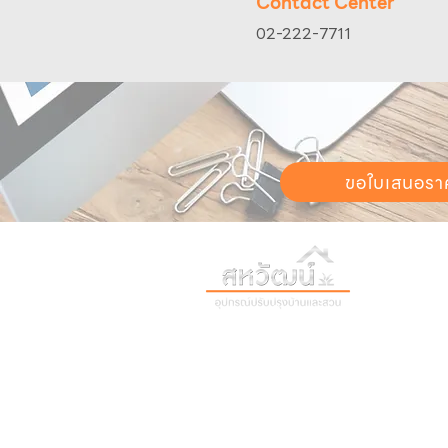
Contact Center
02-222-7711
ขอใบเสนอรา
วันทำการ:
วั
เวลา:
8:30 น
ติดต่อเรา
เก
16 ซอย สุขุมวิท 97 ถนนสุขุมวิท
เก
แขวงบางจาก เขตพระโขนง
สิ
กรุงเทพฯ 10260