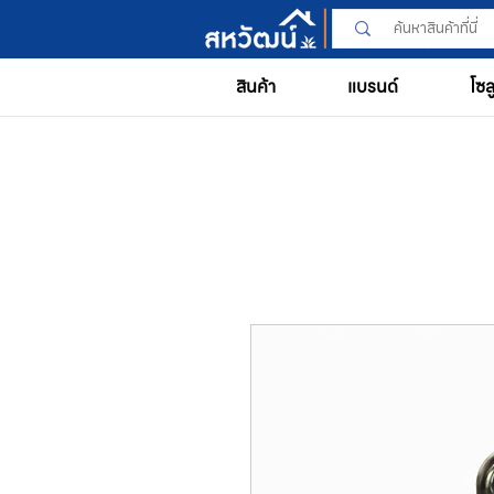
สินค้า
แบรนด์
โซล