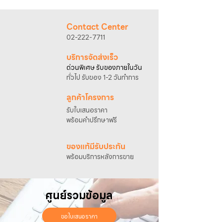
@sahawat
(มี @ ด้านหน้า)
3. แจ้งข้อความ
“ขอใบเสนอราคา / สั่งซื้อสินค้า”
พร้อมแนบภาพหรือ ลิงก์สินค้า
Contact Center
เจ้าหน้าที่ฝ่ายขายจะดำเนินการจัดทำใบเสนอ
02-222-7711
ราคา แนะนำรายละเอียดสินค้า เงื่อนไขการชำระ
เงิน และประสานงานการจัดส่งให้เรียบร้อยค่ะ
บริการจัดส่งเร็ว
ด่วนพิเศษ รับของภายในวัน
ทั่วไป รับของ 1-2 วันทำการ
ลูกค้าโครงการ
รับใบเสนอราคา
พร้อมคำปรึกษาฟรี
ของแท้มีรับประกัน
พร้อมบริการหลังการขาย
ศูนย์รวมข้อมูล
ขอใบเสนอราคา