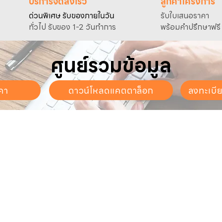
บริการจัดส่งเร็ว
ลูกค้าโครงการ
ด่วนพิเศษ รับของภายในวัน
รับใบเสนอราคา
ทั่วไป รับของ 1-2 วันทำการ
พร้อมคำปรึกษาฟรี
ศูนย์รวมข้อมูล
คา
ดาวน์โหลดแคตตาล็อก
ลงทะเบี
นจันทร์ - วันเสาร์
. - 17:30 น.
ี่ยวกับเรา
สินค้าของเรา
บริการลูกค้า
ี่ยวกับเรา
ปั๊มน้ำและอุปกรณ์
ขอใบเสนอราคา
นค้าทั้งหมด
เครื่องตัดหญ้าและเครื่องยนต์
แคตตาล็อก &
ดาวน์โหลด
การเกษตร