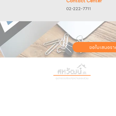
Contact Center
02-222-7711
ขอใบเสนอรา
วันทำการ:
วั
เวลา:
8:30 น
ติดต่อเรา
เก
16 ซอย สุขุมวิท 97 ถนนสุขุมวิท
เก
แขวงบางจาก เขตพระโขนง
สิ
กรุงเทพฯ 10260