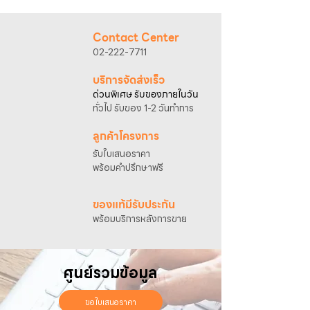
@sahawat
(มี @ ด้านหน้า)
3. แจ้งข้อความ
“ขอใบเสนอราคา / สั่งซื้อสินค้า”
พร้อมแนบภาพหรือ ลิงก์สินค้า
Contact Center
เจ้าหน้าที่ฝ่ายขายจะดำเนินการจัดทำใบเสนอ
02-222-7711
ราคา แนะนำรายละเอียดสินค้า เงื่อนไขการชำระ
เงิน และประสานงานการจัดส่งให้เรียบร้อยค่ะ
บริการจัดส่งเร็ว
ด่วนพิเศษ รับของภายในวัน
ทั่วไป รับของ 1-2 วันทำการ
ลูกค้าโครงการ
รับใบเสนอราคา
พร้อมคำปรึกษาฟรี
ของแท้มีรับประกัน
พร้อมบริการหลังการขาย
ศูนย์รวมข้อมูล
ขอใบเสนอราคา