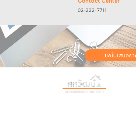
Contact Center
02-222-7711
ขอใบเสนอรา
วันทำการ:
วั
เวลา:
8:30 น
ติดต่อเรา
เก
16 ซอย สุขุมวิท 97 ถนนสุขุมวิท
เก
แขวงบางจาก เขตพระโขนง
สิ
กรุงเทพฯ 10260