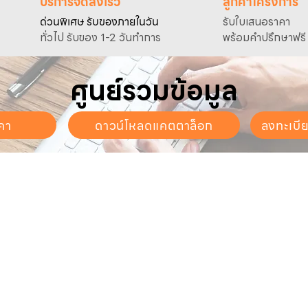
บริการจัดส่งเร็ว
ลูกค้าโครงการ
ด่วนพิเศษ รับของภายในวัน
รับใบเสนอราคา
ทั่วไป รับของ 1-2 วันทำการ
พร้อมคำปรึกษาฟรี
ศูนย์รวมข้อมูล
คา
ดาวน์โหลดแคตตาล็อก
ลงทะเบี
นจันทร์ - วันเสาร์
. - 17:30 น.
ี่ยวกับเรา
สินค้าของเรา
บริการลูกค้า
ี่ยวกับเรา
ปั๊มน้ำและอุปกรณ์
ขอใบเสนอราคา
นค้าทั้งหมด
เครื่องตัดหญ้าและเครื่องยนต์
แคตตาล็อก &
ดาวน์โหลด
การเกษตร