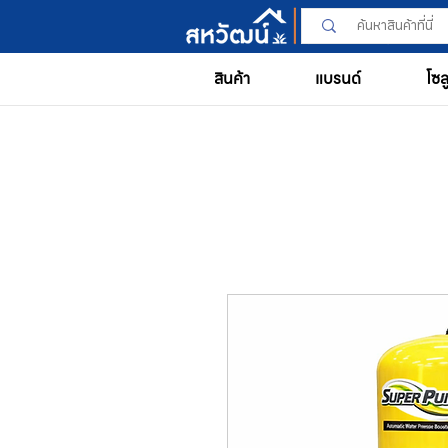
สินค้า
แบรนด์
โซล