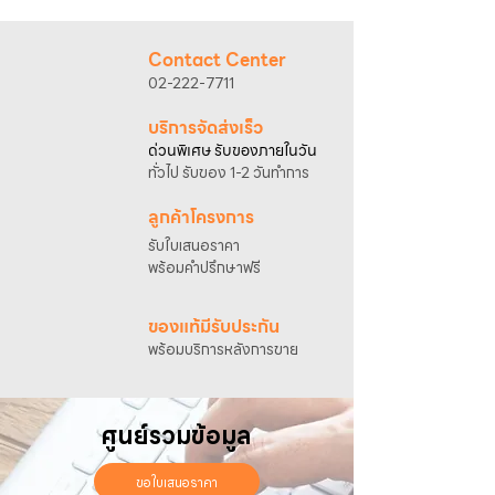
@sahawat
(มี @ ด้านหน้า)
3. แจ้งข้อความ
“ขอใบเสนอราคา / สั่งซื้อสินค้า”
พร้อมแนบภาพหรือ ลิงก์สินค้า
Contact Center
เจ้าหน้าที่ฝ่ายขายจะดำเนินการจัดทำใบเสนอ
02-222-7711
ราคา แนะนำรายละเอียดสินค้า เงื่อนไขการชำระ
เงิน และประสานงานการจัดส่งให้เรียบร้อยค่ะ
บริการจัดส่งเร็ว
ด่วนพิเศษ รับของภายในวัน
ทั่วไป รับของ 1-2 วันทำการ
ลูกค้าโครงการ
รับใบเสนอราคา
พร้อมคำปรึกษาฟรี
ของแท้มีรับประกัน
พร้อมบริการหลังการขาย
ศูนย์รวมข้อมูล
ขอใบเสนอราคา