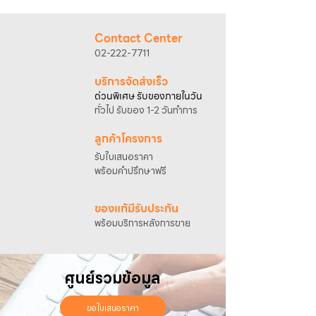
@sahawat
(มี @ ด้านหน้า)
3. แจ้งข้อความ
“ขอใบเสนอราคา / สั่งซื้อสินค้า”
พร้อมแนบภาพหรือ ลิงก์สินค้า
Contact Center
เจ้าหน้าที่ฝ่ายขายจะดำเนินการจัดทำใบเสนอ
02-222-7711
ราคา แนะนำรายละเอียดสินค้า เงื่อนไขการชำระ
เงิน และประสานงานการจัดส่งให้เรียบร้อยค่ะ
บริการจัดส่งเร็ว
ด่วนพิเศษ รับของภายในวัน
ทั่วไป รับของ 1-2 วันทำการ
ลูกค้าโครงการ
รับใบเสนอราคา
พร้อมคำปรึกษาฟรี
ของแท้มีรับประกัน
พร้อมบริการหลังการขาย
ศูนย์รวมข้อมูล
ขอใบเสนอราคา