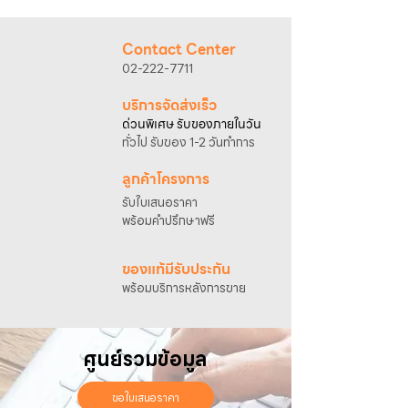
@sahawat
(มี @ ด้านหน้า)
3. แจ้งข้อความ
“ขอใบเสนอราคา / สั่งซื้อสินค้า”
พร้อมแนบภาพหรือ ลิงก์สินค้า
Contact Center
เจ้าหน้าที่ฝ่ายขายจะดำเนินการจัดทำใบเสนอ
02-222-7711
ราคา แนะนำรายละเอียดสินค้า เงื่อนไขการชำระ
เงิน และประสานงานการจัดส่งให้เรียบร้อยค่ะ
บริการจัดส่งเร็ว
ด่วนพิเศษ รับของภายในวัน
ทั่วไป รับของ 1-2 วันทำการ
ลูกค้าโครงการ
รับใบเสนอราคา
พร้อมคำปรึกษาฟรี
ของแท้มีรับประกัน
พร้อมบริการหลังการขาย
ศูนย์รวมข้อมูล
ขอใบเสนอราคา