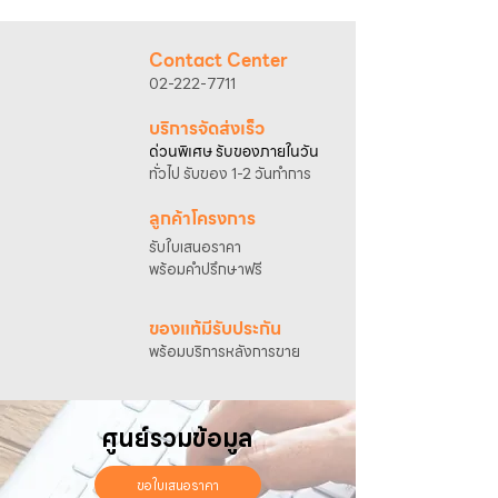
@sahawat
(มี @ ด้านหน้า)
3. แจ้งข้อความ
“ขอใบเสนอราคา / สั่งซื้อสินค้า”
พร้อมแนบภาพหรือ ลิงก์สินค้า
Contact Center
เจ้าหน้าที่ฝ่ายขายจะดำเนินการจัดทำใบเสนอ
02-222-7711
ราคา แนะนำรายละเอียดสินค้า เงื่อนไขการชำระ
เงิน และประสานงานการจัดส่งให้เรียบร้อยค่ะ
บริการจัดส่งเร็ว
ด่วนพิเศษ รับของภายในวัน
ทั่วไป รับของ 1-2 วันทำการ
ลูกค้าโครงการ
รับใบเสนอราคา
พร้อมคำปรึกษาฟรี
ของแท้มีรับประกัน
พร้อมบริการหลังการขาย
ศูนย์รวมข้อมูล
ขอใบเสนอราคา